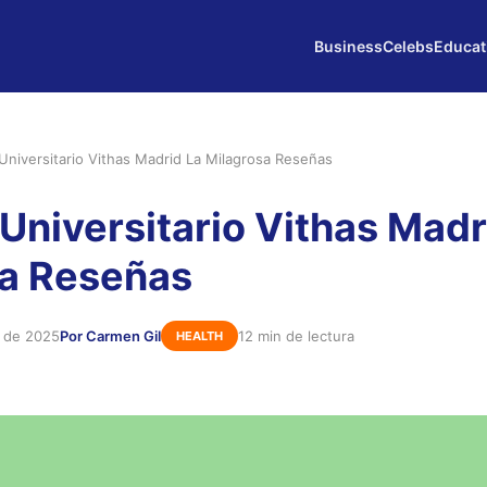
Business
Celebs
Educat
 Universitario Vithas Madrid La Milagrosa Reseñas
 Universitario Vithas Madr
sa Reseñas
e de 2025
Por Carmen Gil
12 min de lectura
HEALTH