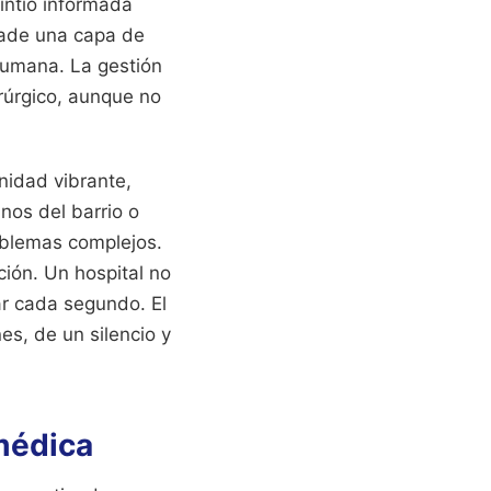
sintió informada
añade una capa de
 humana. La gestión
irúrgico, aunque no
nidad vibrante,
nos del barrio o
oblemas complejos.
ión. Un hospital no
ar cada segundo. El
es, de un silencio y
 médica