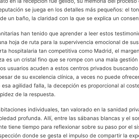
rato en la recepción fue gélido, su memoria del proceso
eputación se juega en los detalles más pequeños: el to
za de un baño, la claridad con la que se explica un conse
anitarias han tenido que aprender a leer estos testimon
una hoja de ruta para la supervivencia emocional de sus
rta hospitalaria tan competitiva como Madrid, el margen
a es un cristal fino que se rompe con una mala gestión
os usuarios acuden a estos centros privados buscando l
pesar de su excelencia clínica, a veces no puede ofrece
esa agilidad falla, la decepción es proporcional al cost
pidez de la respuesta.
habitaciones individuales, tan valorado en la sanidad pri
ledad profunda. Allí, entre las sábanas blancas y el son
nte tiene tiempo para reflexionar sobre su paso por el s
pección donde se gesta el impulso de compartir la expe