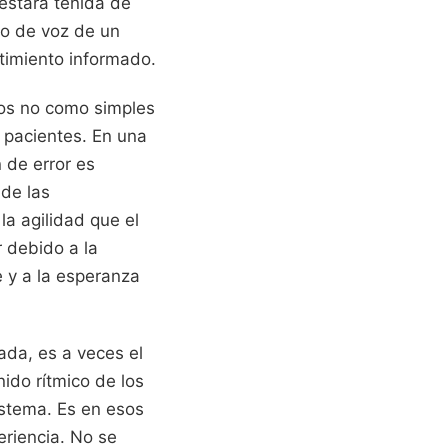
 estará teñida de
no de voz de un
ntimiento informado.
ios no como simples
 pacientes. En una
 de error es
 de las
a agilidad que el
r debido a la
e y a la esperanza
vada, es a veces el
ido rítmico de los
istema. Es en esos
riencia. No se