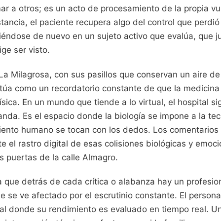
mar a otros; es un acto de procesamiento de la propia vu
stancia, el paciente recupera algo del control que perdió
tiéndose de nuevo en un sujeto activo que evalúa, que j
ige ser visto.
La Milagrosa, con sus pasillos que conservan un aire de
ctúa como un recordatorio constante de que la medicina 
ísica. En un mundo que tiende a lo virtual, el hospital si
nda. Es el espacio donde la biología se impone a la tec
miento humano se tocan con los dedos. Los comentarios 
 el rastro digital de esas colisiones biológicas y emoc
s puertas de la calle Almagro.
 que detrás de cada crítica o alabanza hay un profesio
ue se ve afectado por el escrutinio constante. El personal
tal donde su rendimiento es evaluado en tiempo real. U