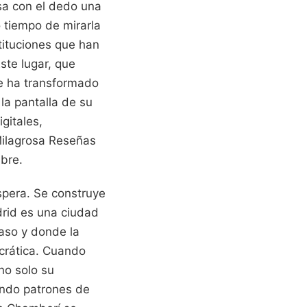
sa con el dedo una
 tiempo de mirarla
stituciones que han
Este lugar, que
e ha transformado
la pantalla de su
gitales,
Milagrosa Reseñas
mbre.
spera. Se construye
adrid es una ciudad
caso y donde la
ocrática. Cuando
no solo su
cando patrones de