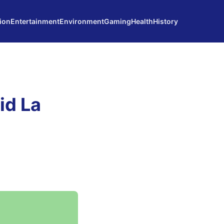
ion
Entertainment
Environment
Gaming
Health
History
id La