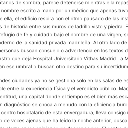
átanos de sombra, parece detenerse mientras ella repa
un nombre escrito a mano por un médico que apenas tuvo
e ella, el edificio respira con el ritmo pausado de las in
 de historia entre sus muros de ladrillo visto y piedra. 
fugio de fe y cuidado bajo el nombre de una virgen, s
derno de la sanidad privada madrileña. Al otro lado de 
personas buscan consuelo o advertencia en los textos di
astro que deja Hospital Universitario Vithas Madrid La 
zan ese umbral o buscan otro destino para su incertidu
andes ciudades ya no se gestiona solo en las salas de e
ble entre la experiencia física y el veredicto público. M
entitud, una capital donde el tiempo es el bien más es
un diagnóstico se choca a menudo con la eficiencia bur
 centro hospitalario de esta envergadura, lleva consigo 
co de voces ajenas que ha leído la noche anterior, bus