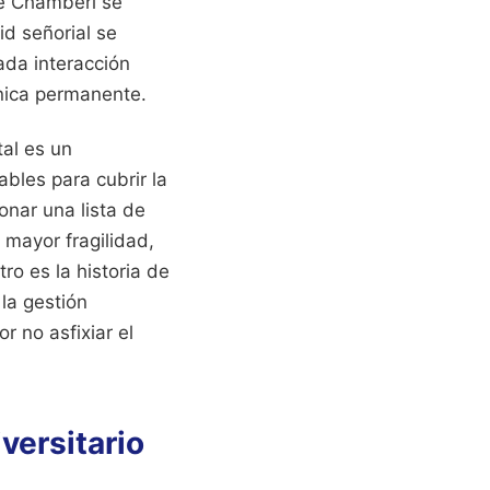
de Chamberí se
id señorial se
ada interacción
ónica permanente.
tal es un
bles para cubrir la
nar una lista de
mayor fragilidad,
o es la historia de
la gestión
r no asfixiar el
iversitario