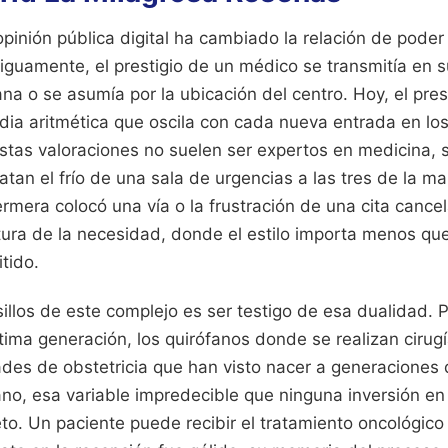
pinión pública digital ha cambiado la relación de poder e
iguamente, el prestigio de un médico se transmitía en s
ana o se asumía por la ubicación del centro. Hoy, el pres
ia aritmética que oscila con cada nueva entrada en los
stas valoraciones no suelen ser expertos en medicina, 
latan el frío de una sala de urgencias a las tres de la m
rmera colocó una vía o la frustración de una cita cancel
atura de la necesidad, donde el estilo importa menos qu
tido.
illos de este complejo es ser testigo de esa dualidad. P
tima generación, los quirófanos donde se realizan cirug
ades de obstetricia que han visto nacer a generaciones
ano, esa variable impredecible que ninguna inversión e
eto. Un paciente puede recibir el tratamiento oncológi