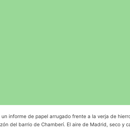
un informe de papel arrugado frente a la verja de hierro
zón del barrio de Chamberí. El aire de Madrid, seco y c