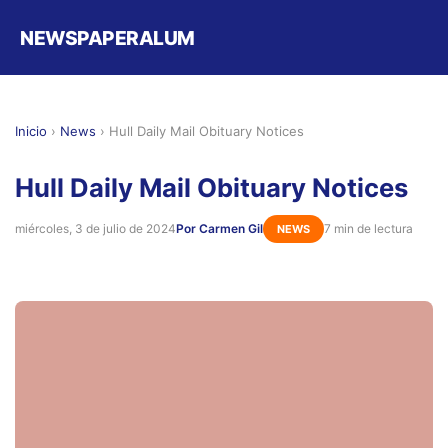
NEWSPAPERALUM
Inicio
›
News
›
Hull Daily Mail Obituary Notices
Hull Daily Mail Obituary Notices
miércoles, 3 de julio de 2024
Por Carmen Gil
7 min de lectura
NEWS