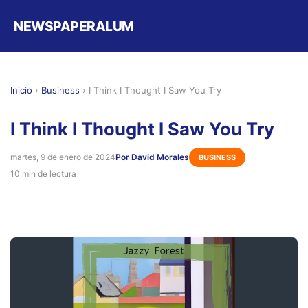
NEWSPAPERALUM
Inicio
›
Business
›
I Think I Thought I Saw You Try
I Think I Thought I Saw You Try
martes, 9 de enero de 2024
Por David Morales
BUSINESS
10 min de lectura