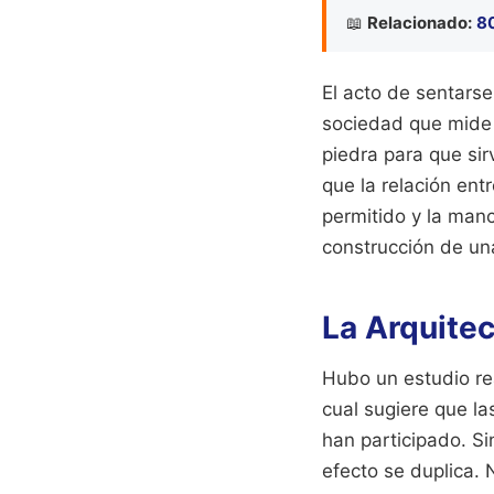
📖
Relacionado:
80
El acto de sentarse
sociedad que mide e
piedra para que sir
que la relación ent
permitido y la manc
construcción de u
La Arquitec
Hubo un estudio rea
cual sugiere que l
han participado. S
efecto se duplica. N