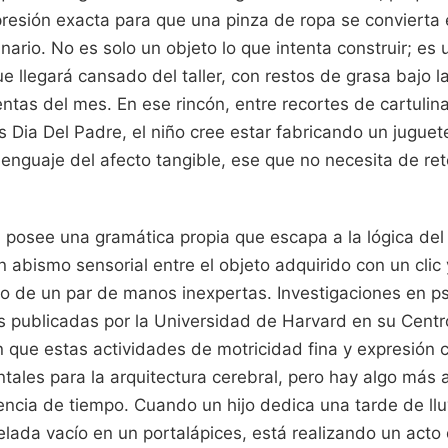
 presión exacta para que una pinza de ropa se convierta
nario. No es solo un objeto lo que intenta construir; es 
 llegará cansado del taller, con restos de grasa bajo l
entas del mes. En ese rincón, entre recortes de cartulina
Dia Del Padre, el niño cree estar fabricando un juguet
enguaje del afecto tangible, ese que no necesita de retó
 posee una gramática propia que escapa a la lógica de
n abismo sensorial entre el objeto adquirido con un clic
co de un par de manos inexpertas. Investigaciones en ps
as publicadas por la Universidad de Harvard en su Centr
n que estas actividades de motricidad fina y expresión 
ales para la arquitectura cerebral, pero hay algo más al
encia de tiempo. Cuando un hijo dedica una tarde de llu
lada vacío en un portalápices, está realizando un acto 