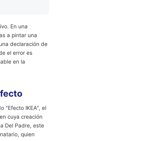
ivo. En una
ras a pintar una
 una declaración de
e el error es
able en la
rfecto
o "Efecto IKEA", el
 en cuya creación
a Del Padre, este
inatario, quien