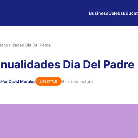
Business
Celebs
Educat
Manualidades Dia Del Padre
nualidades Dia Del Padre
5
Por David Morales
9 min de lectura
LIFESTYLE