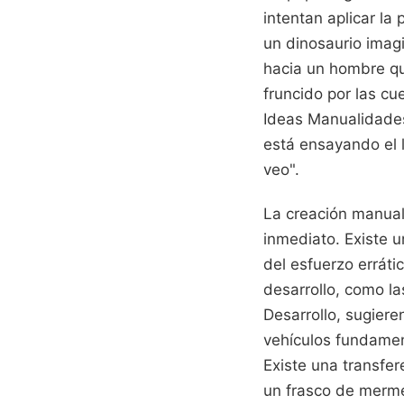
intentan aplicar la
un dinosaurio imagi
hacia un hombre que
fruncido por las cu
Ideas Manualidades 
está ensayando el l
veo".
La creación manual
inmediato. Existe u
del esfuerzo erráti
desarrollo, como l
Desarrollo, sugiere
vehículos fundament
Existe una transfer
un frasco de merme