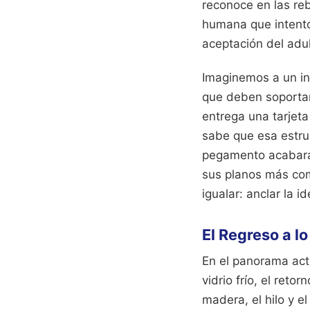
reconoce en las reb
humana que intentó 
aceptación del adul
Imaginemos a un in
que deben soportar 
entrega una tarjet
sabe que esa estruc
pegamento acabará 
sus planos más com
igualar: anclar la i
El Regreso a lo 
En el panorama act
vidrio frío, el reto
madera, el hilo y e