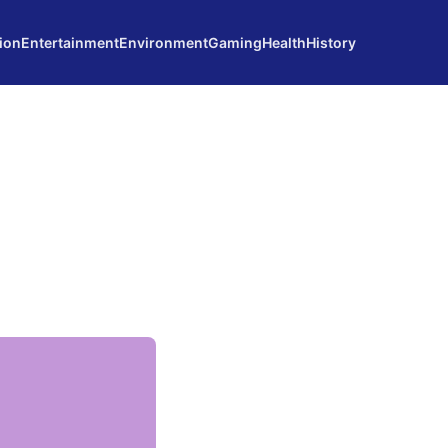
ion
Entertainment
Environment
Gaming
Health
History