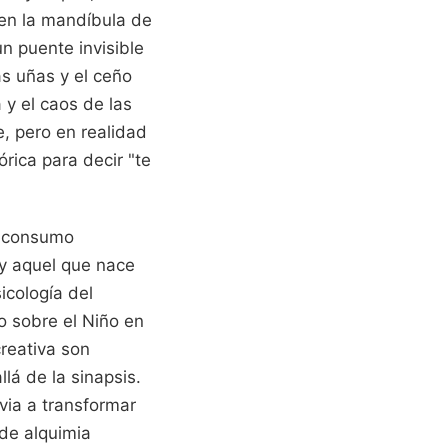
 en la mandíbula de
un puente invisible
as uñas y el ceño
 y el caos de las
e, pero en realidad
rica para decir "te
l consumo
 y aquel que nace
icología del
o sobre el Niño en
creativa son
lá de la sinapsis.
via a transformar
de alquimia