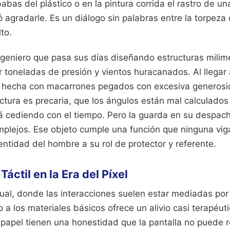
abas del plástico o en la pintura corrida el rastro de u
agradarle. Es un diálogo sin palabras entre la torpeza d
to.
geniero que pasa sus días diseñando estructuras milimé
toneladas de presión y vientos huracanados. Al llegar a
a hecha con macarrones pegados con excesiva generosid
tura es precaria, que los ángulos están mal calculados 
cediendo con el tiempo. Pero la guarda en su despacho
plejos. Ese objeto cumple una función que ninguna vi
dentidad del hombre a su rol de protector y referente.
Táctil en la Era del Píxel
ual, donde las interacciones suelen estar mediadas por
rno a los materiales básicos ofrece un alivio casi terapéuti
l papel tienen una honestidad que la pantalla no puede 