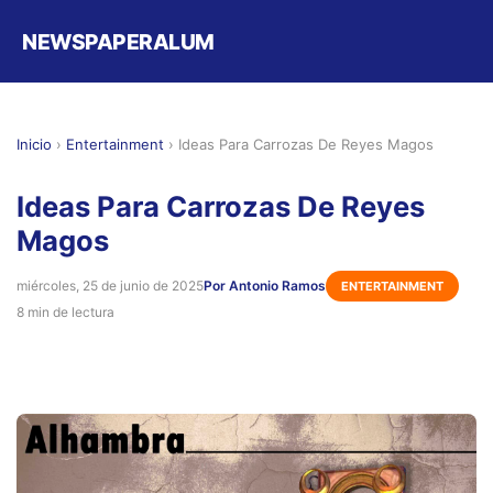
NEWSPAPERALUM
Inicio
›
Entertainment
›
Ideas Para Carrozas De Reyes Magos
Ideas Para Carrozas De Reyes
Magos
miércoles, 25 de junio de 2025
Por Antonio Ramos
ENTERTAINMENT
8 min de lectura