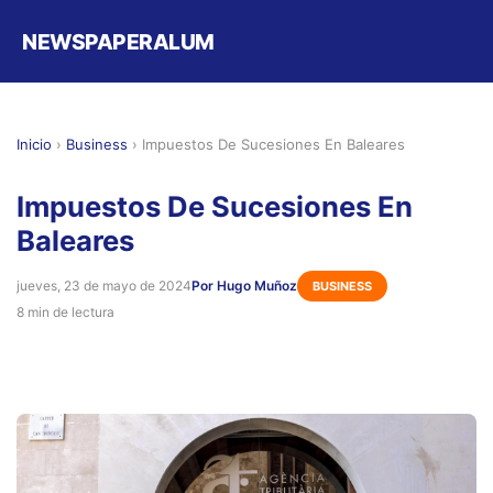
NEWSPAPERALUM
Inicio
›
Business
›
Impuestos De Sucesiones En Baleares
Impuestos De Sucesiones En
Baleares
jueves, 23 de mayo de 2024
Por Hugo Muñoz
BUSINESS
8 min de lectura