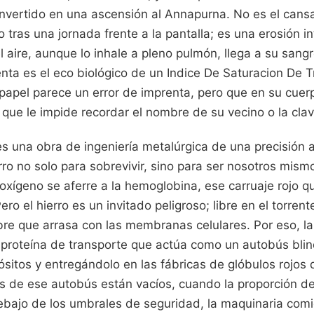
nvertido en una ascensión al Annapurna. No es el cans
 tras una jornada frente a la pantalla; es una erosión i
 aire, aunque lo inhale a pleno pulmón, llega a su sangr
ta es el eco biológico de un Indice De Saturacion De Tr
l papel parece un error de imprenta, pero que en su cue
que le impide recordar el nombre de su vecino o la clav
s una obra de ingeniería metalúrgica de una precisión a
ro no solo para sobrevivir, sino para ser nosotros mism
oxígeno se aferre a la hemoglobina, ese carruaje rojo qu
ero el hierro es un invitado peligroso; libre en el torren
libre que arrasa con las membranas celulares. Por eso, l
na proteína de transporte que actúa como un autobús bli
ósitos y entregándolo en las fábricas de glóbulos rojos
s de ese autobús están vacíos, cuando la proporción de
bajo de los umbrales de seguridad, la maquinaria comie