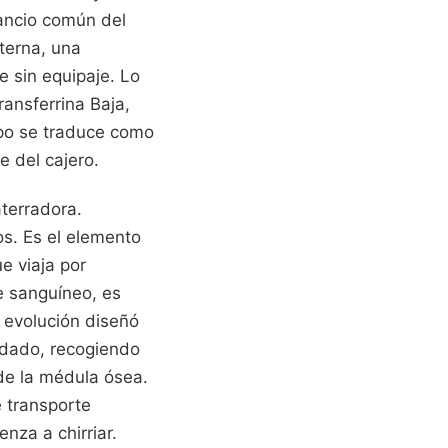
ancio común del
nterna, una
e sin equipaje. Lo
ansferrina Baja,
rpo se traduce como
e del cajero.
terradora.
os. Es el elemento
e viaja por
te sanguíneo, es
a evolución diseñó
ndado, recogiendo
 de la médula ósea.
 transporte
nza a chirriar.