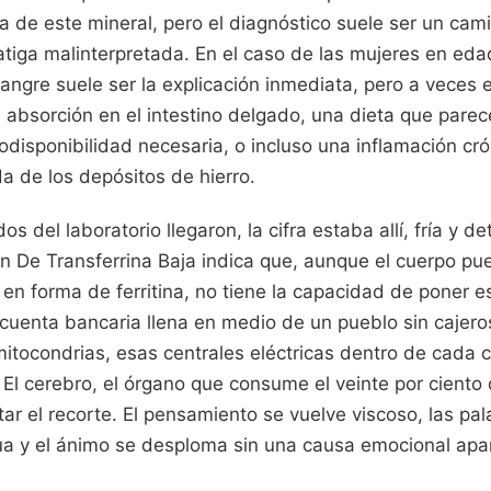
a de este mineral, pero el diagnóstico suele ser un cam
tiga malinterpretada. En el caso de las mujeres en edad
sangre suele ser la explicación inmediata, pero a veces 
 absorción en el intestino delgado, una dieta que pare
odisponibilidad necesaria, o incluso una inflamación cr
da de los depósitos de hierro.
s del laboratorio llegaron, la cifra estaba allí, fría y d
on De Transferrina Baja indica que, aunque el cuerpo pu
 en forma de ferritina, no tiene la capacidad de poner ese
cuenta bancaria llena en medio de un pueblo sin cajero
itocondrias, esas centrales eléctricas dentro de cada 
. El cerebro, el órgano que consume el veinte por ciento 
tar el recorte. El pensamiento se vuelve viscoso, las pa
gua y el ánimo se desploma sin una causa emocional apa