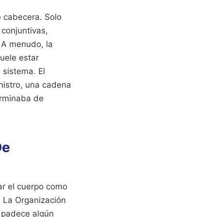
e cabecera. Solo
conjuntivas,
. A menudo, la
uele estar
 sistema. El
inistro, una cadena
erminaba de
De
ar el cuerpo como
. La Organización
l padece algún