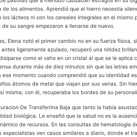
 de pastillas que a menudo causaban estragos en su dig
a de los alimentos. Aprendió que el hierro necesita silen
n los lácteos ni con los cereales integrales en el mismo 
s de su sangre empezaron a llenarse de nuevo.
, Elena notó el primer cambio no en su fuerza física, s
 antes ligeramente azulado, recuperó una nitidez brillan
siparse como el vaho en un cristal al que se le aplica c
densa durante más de diez minutos sin que las letras em
 en ese momento cuando comprendió que su identidad e
ños átomos de metal que viajan por sus venas. Sin hierr
 sí misma; con él, recuperaba los bordes de su personal
uracion De Transferrina Baja que tanto la había asustad
ldad biológica. Le enseñó que la salud no es la ausen
dinámico de recursos. En las consultas de hematología 
os especialistas ven casos similares a diario, donde el tr