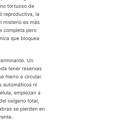
ino tortuoso de
 reproductiva, la
el misterio es más
ce completa pero
ónica que bloquea
eterminante. Un
eda tener reservas
 hierro a circular.
s automáticos ni
célula, empiezan a
del oxígeno total,
labras se pierden en
rente.