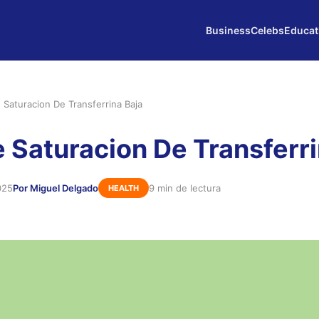
Business
Celebs
Educat
 Saturacion De Transferrina Baja
e Saturacion De Transferri
025
Por Miguel Delgado
9 min de lectura
HEALTH