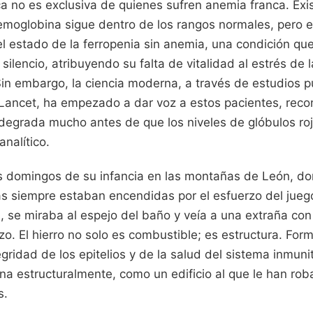
ica no es exclusiva de quienes sufren anemia franca. Exi
moglobina sigue dentro de los rangos normales, pero el
l estado de la ferropenia sin anemia, una condición que
silencio, atribuyendo su falta de vitalidad al estrés de 
Sin embargo, la ciencia moderna, a través de estudios 
Lancet, ha empezado a dar voz a estos pacientes, reco
 degrada mucho antes de que los niveles de glóbulos ro
nalítico.
s domingos de su infancia en las montañas de León, don
las siempre estaban encendidas por el esfuerzo del jueg
s, se miraba al espejo del baño y veía a una extraña con
zo. El hierro no solo es combustible; es estructura. For
gridad de los epitelios y de la salud del sistema inmunita
 estructuralmente, como un edificio al que le han roba
s.