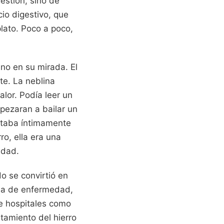
estión, sino de
cio digestivo, que
plato. Poco a poco,
ino en su mirada. El
te. La neblina
alor. Podía leer un
pezaran a bailar un
staba íntimamente
o, ella era una
idad.
o se convirtió en
cia de enfermedad,
de hospitales como
atamiento del hierro