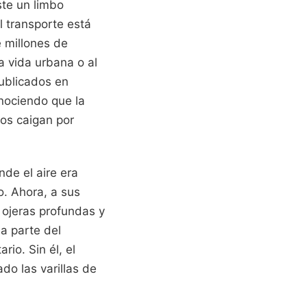
ste un limbo
 transporte está
 millones de
la vida urbana o al
publicados en
nociendo que la
jos caigan por
de el aire era
o. Ahora, a sus
 ojeras profundas y
ma parte del
rio. Sin él, el
do las varillas de