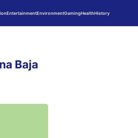
ion
Entertainment
Environment
Gaming
Health
History
na Baja