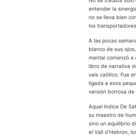
No se trataba solo
entender la sinergi
no se lleva bien co
los transportadore
A las pocas semanas
blanco de sus ojos,
mental comenzó a di
libro de narrativa 
vals caótico. Fue
ligada a esos peque
versión borrosa de
Aquel Indice De Sat
su maestro de humi
sino un equilibrio 
el Vall d'Hebron, l