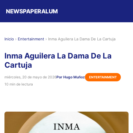
NEWSPAPERALUM
Inicio
›
Entertainment
›
Inma Aguilera La Dama De La Cartuja
Inma Aguilera La Dama De La
Cartuja
miércoles, 20 de mayo de 2026
Por Hugo Muñoz
ENTERTAINMENT
10 min de lectura