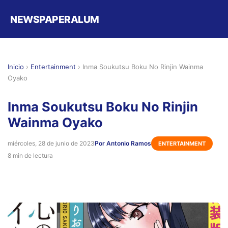
NEWSPAPERALUM
Inicio
›
Entertainment
›
Inma Soukutsu Boku No Rinjin Wainma
Oyako
Inma Soukutsu Boku No Rinjin
Wainma Oyako
miércoles, 28 de junio de 2023
Por Antonio Ramos
ENTERTAINMENT
8 min de lectura