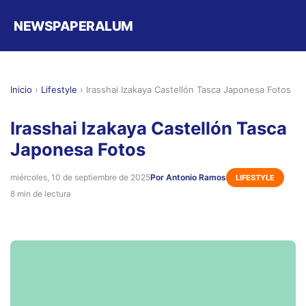
NEWSPAPERALUM
Inicio
›
Lifestyle
›
Irasshai Izakaya Castellón Tasca Japonesa Fotos
Irasshai Izakaya Castellón Tasca
Japonesa Fotos
miércoles, 10 de septiembre de 2025
Por Antonio Ramos
LIFESTYLE
8 min de lectura