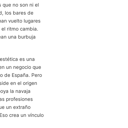
 que no son ni el
d, los bares de
han vuelto lugares
 el ritmo cambia.
rean una burbuja
 estética es una
o en un negocio que
tro de España. Pero
side en el origen
poya la navaja
cas profesiones
que un extraño
Eso crea un vínculo