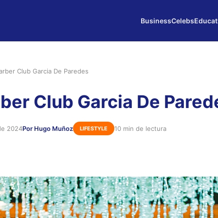
Business
Celebs
Educat
Barber Club Garcia De Paredes
rber Club Garcia De Pared
de 2024
Por Hugo Muñoz
10 min de lectura
LIFESTYLE