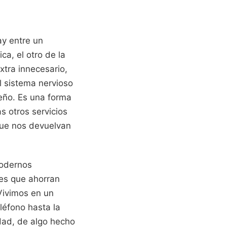
ay entre un
ca, el otro de la
xtra innecesario,
el sistema nervioso
leño. Es una forma
s otros servicios
que nos devuelvan
modernos
tes que ahorran
 Vivimos en un
léfono hasta la
idad, de algo hecho