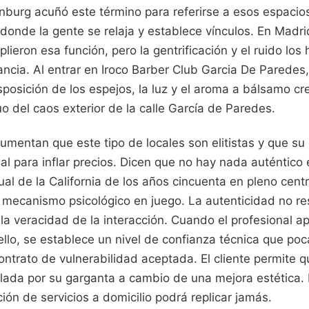
nburg acuñó este término para referirse a esos espacios
, donde la gente se relaja y establece vínculos. En Madri
ieron esa función, pero la gentrificación y el ruido los 
ncia. Al entrar en Iroco Barber Club Garcia De Paredes,
sposición de los espejos, la luz y el aroma a bálsamo c
duo del caos exterior de la calle García de Paredes.
umentan que este tipo de locales son elitistas y que su
cial para inflar precios. Dicen que no hay nada auténtic
isual de la California de los años cincuenta en pleno cen
l mecanismo psicológico en juego. La autenticidad no re
 la veracidad de la interacción. Cuando el profesional a
uello, se establece un nivel de confianza técnica que po
ntrato de vulnerabilidad aceptada. El cliente permite 
ilada por su garganta a cambio de una mejora estética. 
ión de servicios a domicilio podrá replicar jamás.