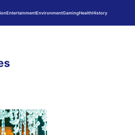
ion
Entertainment
Environment
Gaming
Health
History
es