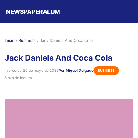
NEWSPAPERALUM
Inicio
›
Business
›
Jack Daniels And Coca Cola
Jack Daniels And Coca Cola
miércoles, 20 de mayo de 2026
Por Miguel Delgado
BUSINESS
8 min de lectura