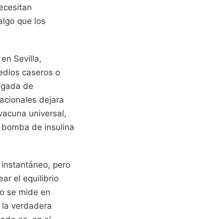
necesitan
algo que los
en Sevilla,
medios caseros o
legada de
acionales dejara
vacuna universal,
a bomba de insulina
 instantáneo, pero
ar el equilibrio
do se mide en
 la verdadera