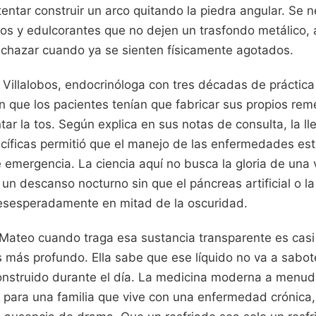
tentar construir un arco quitando la piedra angular. Se 
os y edulcorantes que no dejen un trasfondo metálico, 
echazar cuando ya se sienten físicamente agotados.
illalobos, endocrinóloga con tres décadas de práctica 
n que los pacientes tenían que fabricar sus propios re
r la tos. Según explica en sus notas de consulta, la l
cíficas permitió que el manejo de las enfermedades est
e emergencia. La ciencia aquí no busca la gloria de una 
 un descanso nocturno sin que el páncreas artificial o l
esesperadamente en mitad de la oscuridad.
e Mateo cuando traga esa sustancia transparente es casi
es más profundo. Ella sabe que ese líquido no va a sabote
onstruido durante el día. La medicina moderna a menu
o para una familia que vive con una enfermedad crónica,