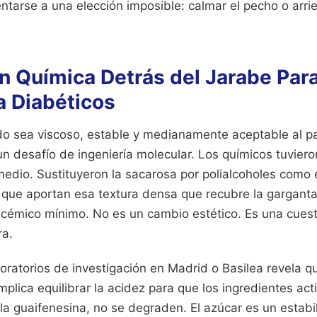
entarse a una elección imposible: calmar el pecho o arr
n Química Detrás del Jarabe Para
a Diabéticos
ido sea viscoso, estable y medianamente aceptable al pa
n desafío de ingeniería molecular. Los químicos tuviero
medio. Sustituyeron la sacarosa por polialcoholes como el
s que aportan esa textura densa que recubre la garganta
lucémico mínimo. No es un cambio estético. Es una cues
ra.
oratorios de investigación en Madrid o Basilea revela q
implica equilibrar la acidez para que los ingredientes act
a guaifenesina, no se degraden. El azúcar es un estabi