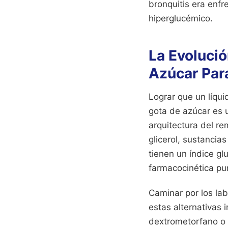
bronquitis era enfr
hiperglucémico.
La Evolució
Azúcar Par
Lograr que un líqu
gota de azúcar es u
arquitectura del re
glicerol, sustancia
tienen un índice g
farmacocinética pu
Caminar por los lab
estas alternativas 
dextrometorfano o l