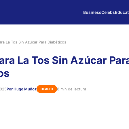
Business
Celebs
Educat
ara La Tos Sin Azúcar Para Diabéticos
ara La Tos Sin Azúcar Par
os
2025
Por Hugo Muñoz
8 min de lectura
HEALTH