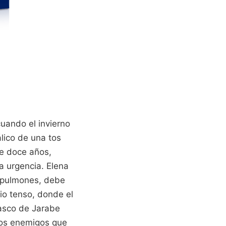
cuando el invierno
álico de una tos
de doce años,
a urgencia. Elena
s pulmones, debe
cio tenso, donde el
rasco de Jarabe
dos enemigos que