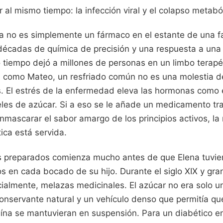
 al mismo tiempo: la infección viral y el colapso metabó
a no es simplemente un fármaco en el estante de una f
 décadas de química de precisión y una respuesta a una
tiempo dejó a millones de personas en un limbo terapéu
1, como Mateo, un resfriado común no es una molestia 
 El estrés de la enfermedad eleva las hormonas como el
veles de azúcar. Si a eso se le añade un medicamento tr
mascarar el sabor amargo de los principios activos, la
ica está servida.
os preparados comienza mucho antes de que Elena tuvie
s en cada bocado de su hijo. Durante el siglo XIX y gran
ialmente, melazas medicinales. El azúcar no era solo u
nservante natural y un vehículo denso que permitía que
deína se mantuvieran en suspensión. Para un diabético e