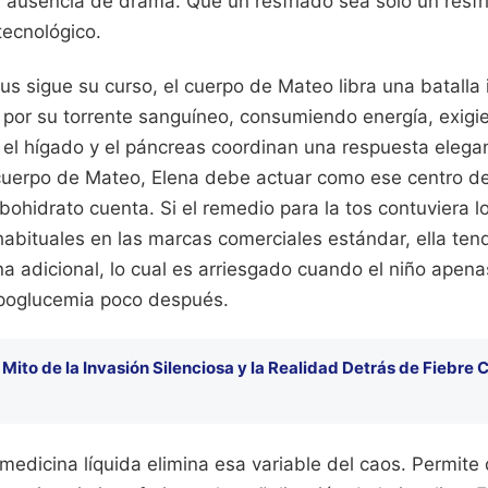
la ausencia de drama. Que un resfriado sea solo un resfr
tecnológico.
us sigue su curso, el cuerpo de Mateo libra una batalla 
n por su torrente sanguíneo, consumiendo energía, exig
 el hígado y el páncreas coordinan una respuesta elegan
 cuerpo de Mateo, Elena debe actuar como ese centro de
hidrato cuenta. Si el remedio para la tos contuviera lo
bituales en las marcas comerciales estándar, ella tend
na adicional, lo cual es arriesgado cuando el niño apenas
hipoglucemia poco después.
l Mito de la Invasión Silenciosa y la Realidad Detrás de Fiebr
 medicina líquida elimina esa variable del caos. Permite