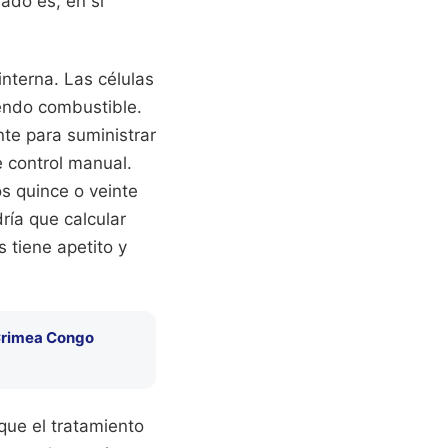
iado es, en sí
interna. Las células
iendo combustible.
te para suministrar
 control manual.
s quince o veinte
ría que calcular
 tiene apetito y
e Crimea Congo
 que el tratamiento