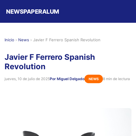
NEWSPAPERALUM
Inicio
›
News
›
Javier F Ferrero Spanish Revolution
Javier F Ferrero Spanish
Revolution
jueves, 10 de julio de 2025
Por Miguel Delgado
8 min de lectura
NEWS