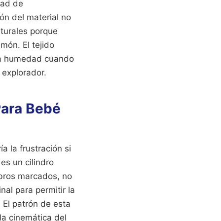
dad de
ón del material no
aturales porque
món. El tejido
o la humedad cuando
 explorador.
Para Bebé
a la frustración si
es un cilindro
bros marcados, no
al para permitir la
 El patrón de esta
la cinemática del