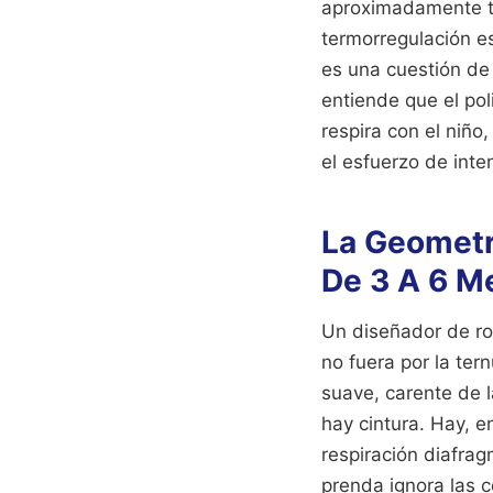
aproximadamente t
termorregulación es
es una cuestión de 
entiende que el pol
respira con el niño
el esfuerzo de inte
La Geometr
De 3 A 6 M
Un diseñador de rop
no fuera por la ter
suave, carente de 
hay cintura. Hay, 
respiración diafrag
prenda ignora las 