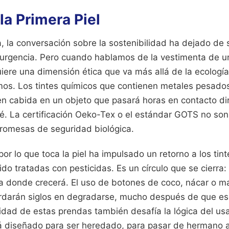
 la Primera Piel
, la conversación sobre la sostenibilidad ha dejado de 
 urgencia. Pero cuando hablamos de la vestimenta de un
iere una dimensión ética que va más allá de la ecología.
mos. Los tintes químicos que contienen metales pesados
en cabida en un objeto que pasará horas en contacto di
é. La certificación Oeko-Tex o el estándar GOTS no son 
promesas de seguridad biológica.
or lo que toca la piel ha impulsado un retorno a los tint
ido tratadas con pesticidas. Es un círculo que se cierra
ra donde crecerá. El uso de botones de coco, nácar o m
ardarán siglos en degradarse, mucho después de que es
idad de estas prendas también desafía la lógica del usar
tá diseñado para ser heredado, para pasar de hermano 