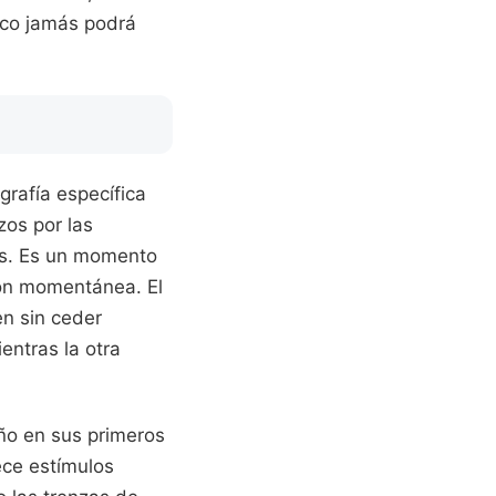
tico jamás podrá
grafía específica
zos por las
tas. Es un momento
ción momentánea. El
en sin ceder
ntras la otra
iño en sus primeros
ece estímulos