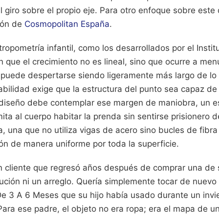
l giro sobre el propio eje.
Para otro enfoque sobre este d
ción de
Cosmopolitan España
.
ropometría infantil, como los desarrollados por el Insti
n que el crecimiento no es lineal, sino que ocurre a me
 puede despertarse siendo ligeramente más largo de lo 
abilidad exige que la estructura del punto sea capaz de
l diseño debe contemplar ese margen de maniobra, un e
ta al cuerpo habitar la prenda sin sentirse prisionero d
sa, una que no utiliza vigas de acero sino bucles de fibr
ión de manera uniforme por toda la superficie.
n cliente que regresó años después de comprar una de 
ción ni un arreglo. Quería simplemente tocar de nuevo 
e 3 A 6 Meses que su hijo había usado durante un invi
 Para ese padre, el objeto no era ropa; era el mapa de 