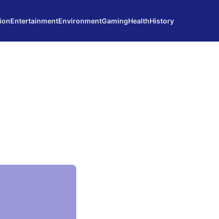
ion
Entertainment
Environment
Gaming
Health
History