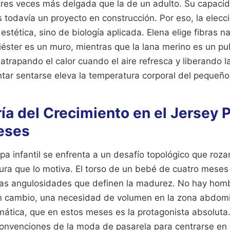
res veces más delgada que la de un adulto. Su capaci
 todavía un proyecto en construcción. Por eso, la elecci
estética, sino de biología aplicada. Elena elige fibras n
iéster es un muro, mientras que la lana merino es un pul
, atrapando el calor cuando el aire refresca y liberand
ntar sentarse eleva la temperatura corporal del pequeño
ía del Crecimiento en el Jersey 
eses
a infantil se enfrenta a un desafío topológico que rozarí
nura que lo motiva. El torso de un bebé de cuatro meses 
las angulosidades que definen la madurez. No hay hom
en cambio, una necesidad de volumen en la zona abdomin
mática, que en estos meses es la protagonista absoluta.
convenciones de la moda de pasarela para centrarse en 