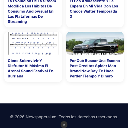
La Evolución De La Sitcom
El Eco Adolescente Y La
Modifica Los Hábitos De
Espera En Mi Vida Con Los
Consumo Audiovisual En
Chicos Walter Temporada
Las Plataformas De
3
Streaming
Cómo Sobrevivir Y
Por Qué Buscar Una Escena
Disfrutar Al Máximo El
Post Creditos Spider Man
Arenal Sound Festival En
Brand New Day Te Hace
Burriana
Perder Tiempo Y Dinero
© 2026 Newspaperalum. Todos los derechos reservados.
×