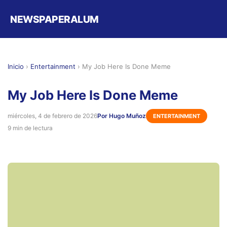
NEWSPAPERALUM
Inicio
›
Entertainment
›
My Job Here Is Done Meme
My Job Here Is Done Meme
miércoles, 4 de febrero de 2026
Por Hugo Muñoz
ENTERTAINMENT
9 min de lectura