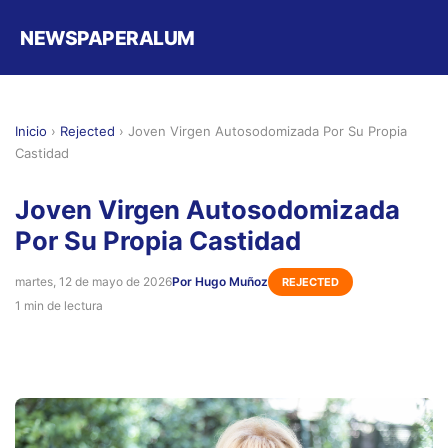
NEWSPAPERALUM
Inicio
›
Rejected
›
Joven Virgen Autosodomizada Por Su Propia
Castidad
Joven Virgen Autosodomizada
Por Su Propia Castidad
martes, 12 de mayo de 2026
Por Hugo Muñoz
REJECTED
1 min de lectura