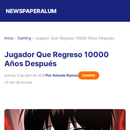
NEWSPAPERALUM
Inicio
›
Gaming
›
Jugador Que Regreso 10000 Años Después
Jugador Que Regreso 10000
Años Después
jueves, 2 de abril de 2026
Por Antonio Ramos
GAMING
13 min de lectura