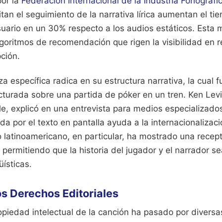
por la
Federación Internacional de la Industria Fonográfic
litan el seguimiento de la narrativa lírica aumentan el t
ario en un 30% respecto a los audios estáticos. Esta m
lgoritmos de recomendación que rigen la visibilidad en r
pción.
eza específica radica en su estructura narrativa, la cual
cturada sobre una partida de póker en un tren. Ken Levi
le, explicó en una entrevista para medios especializados
ada por el texto en pantalla ayuda a la internacionalizac
 latinoamericano, en particular, ha mostrado una recept
 permitiendo que la historia del jugador y el narrador 
ísticas.
os Derechos Editoriales
ropiedad intelectual de la canción ha pasado por divers