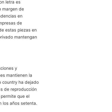
n letra es
un margen de
ndencias en
empresas de
 de estas piezas en
g privado mantengan
cciones y
les mantienen la
 country ha dejado
tas de reproducción
a permite que el
n los años setenta.