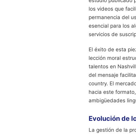
estudio publicado 
los videos que faci
permanencia del usu
esencial para los a
servicios de suscri
El éxito de esta pi
lección moral estru
talentos en Nashvil
del mensaje facilit
country. El mercado
hacia este formato,
ambigüedades lingü
Evolución de l
La gestión de la p