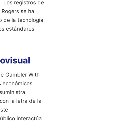
. Los registros de
e Rogers se ha
o de la tecnología
los estándares
iovisual
The Gambler With
os económicos
 suministra
on la letra de la
Este
blico interactúa