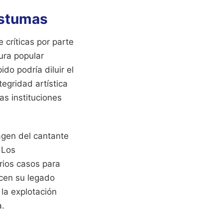
óstumas
 críticas por parte
ura popular
do podría diluir el
egridad artística
as instituciones
agen del cantante
 Los
arios casos para
icen su legado
 la explotación
a.