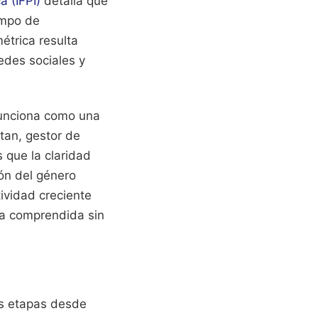
a (IFPI)
detalla que
iempo de
étrica resulta
edes sociales y
 funciona como una
tan, gestor de
 que la claridad
ión del género
ividad creciente
sea comprendida sin
as etapas desde