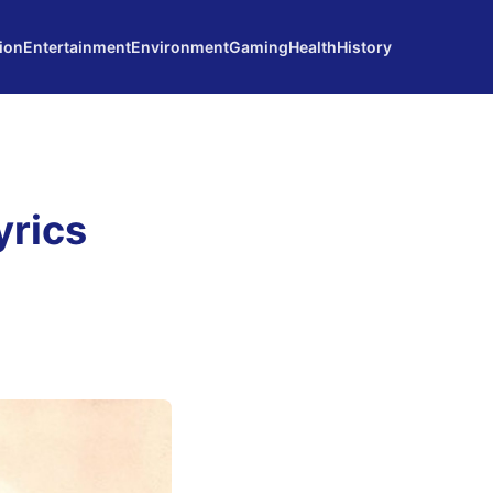
ion
Entertainment
Environment
Gaming
Health
History
yrics