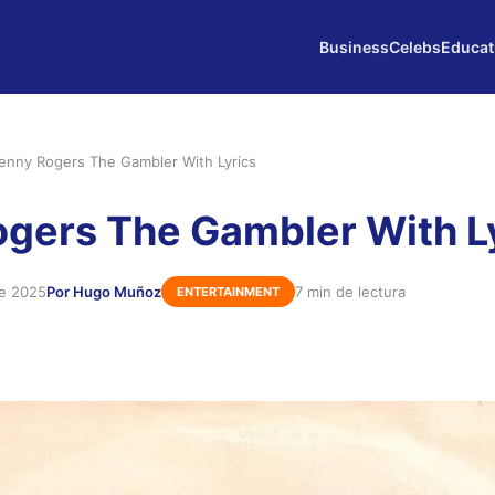
Business
Celebs
Educat
enny Rogers The Gambler With Lyrics
gers The Gambler With L
de 2025
Por Hugo Muñoz
7 min de lectura
ENTERTAINMENT