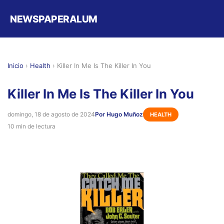
NEWSPAPERALUM
Inicio
›
Health
›
Killer In Me Is The Killer In You
Killer In Me Is The Killer In You
domingo, 18 de agosto de 2024
Por Hugo Muñoz
HEALTH
10 min de lectura