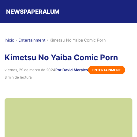
NEWSPAPERALUM
Inicio
›
Entertainment
›
Kimetsu No Yaiba Comic Porn
Kimetsu No Yaiba Comic Porn
viernes, 29 de marzo de 2024
Por David Morales
ENTERTAINMENT
8 min de lectura