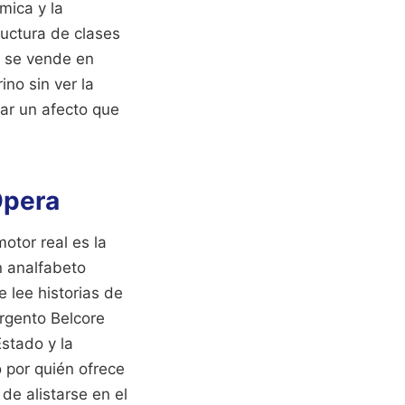
mica y la
ructura de clases
e se vende en
ino sin ver la
ar un afecto que
Opera
otor real es la
n analfabeto
 lee historias de
argento Belcore
Estado y la
o por quién ofrece
de alistarse en el