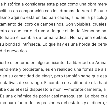
ia histórica a considerar esta pieza como una obra men
olítica en comparación con los dramas de Verdi. Es un e
ismo aquí no está en las barricadas, sino en la psicolog
amiento del coro de campesinos. Son volubles, crueles
ento en que corre el rumor de que el tío de Nemorino h
ato hacia él cambia de forma radical. No hay una epifaní
su bondad intrínseca. Lo que hay es una horda de per
del nuevo rico.
erte el entorno en algo asfixiante. La libertad de Adina
endiente y propietaria, es en realidad una forma de ais
e en su capacidad de elegir, pero también sabe que esa
pectativas de su rango. El cambio de actitud de ella ha
ibe que él está dispuesto a morir —metafóricamente, a t
 Es una dinámica de poder casi masoquista. La obra cue
rma pura fuera de las presiones del estatus y el dinero,