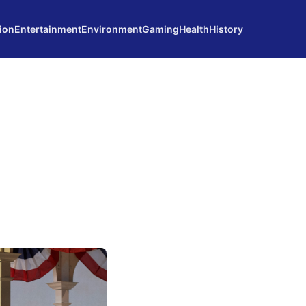
ion
Entertainment
Environment
Gaming
Health
History