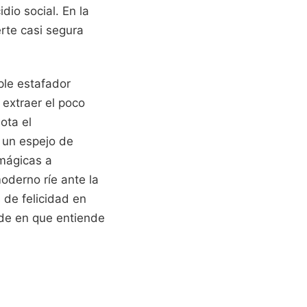
dio social. En la
erte casi segura
ple estafador
 extraer el poco
ota el
 un espejo de
 mágicas a
oderno ríe ante la
 de felicidad en
ide en que entiende