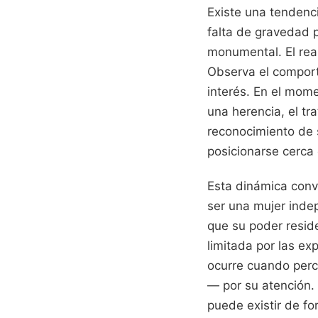
Existe una tendenc
falta de gravedad p
monumental. El real
Observa el comport
interés. En el mom
una herencia, el tr
reconocimiento de 
posicionarse cerca 
Esta dinámica convi
ser una mujer indep
que su poder resid
limitada por las ex
ocurre cuando perc
— por su atención.
puede existir de fo