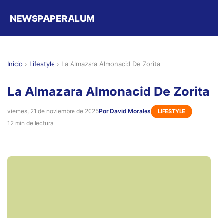
NEWSPAPERALUM
Inicio
›
Lifestyle
›
La Almazara Almonacid De Zorita
La Almazara Almonacid De Zorita
viernes, 21 de noviembre de 2025
Por David Morales
LIFESTYLE
12 min de lectura