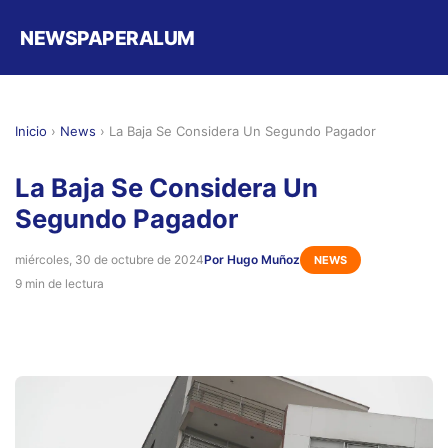
NEWSPAPERALUM
Inicio
›
News
›
La Baja Se Considera Un Segundo Pagador
La Baja Se Considera Un
Segundo Pagador
miércoles, 30 de octubre de 2024
Por Hugo Muñoz
NEWS
9 min de lectura