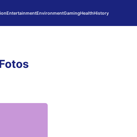
ion
Entertainment
Environment
Gaming
Health
History
 Fotos