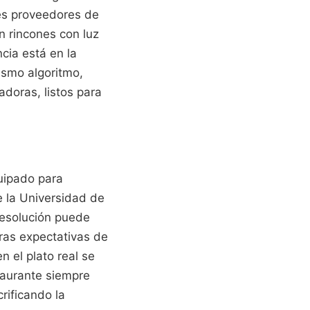
res proveedores de
n rincones con luz
cia está en la
ismo algoritmo,
adoras, listos para
uipado para
de la Universidad de
resolución puede
ras expectativas de
n el plato real se
taurante siempre
crificando la