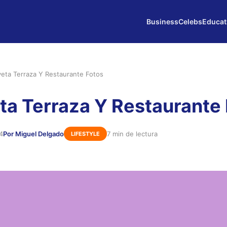
Business
Celebs
Educat
veta Terraza Y Restaurante Fotos
ta Terraza Y Restaurante
4
Por Miguel Delgado
7 min de lectura
LIFESTYLE