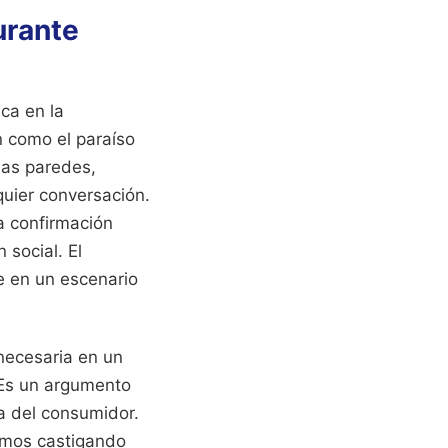
urante
ca en la
n como el paraíso
las paredes,
quier conversación.
a confirmación
 social. El
se en un escenario
necesaria en un
 Es un argumento
ta del consumidor.
amos castigando