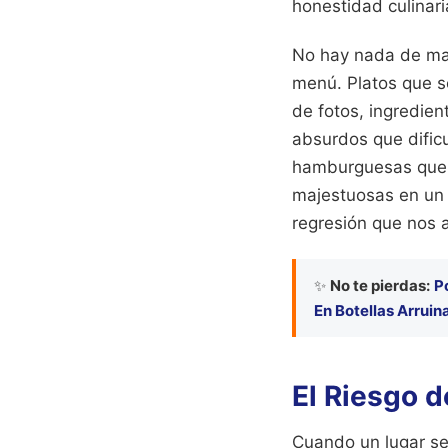
honestidad culinari
No hay nada de malo
menú. Platos que s
de fotos, ingredien
absurdos que dificu
hamburguesas que s
majestuosas en un p
regresión que nos a
✨
No te pierdas:
P
En Botellas Arrui
El Riesgo 
Cuando un lugar se 