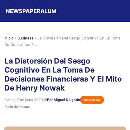
NEWSPAPERALUM
Inicio
›
Business
›
La Distorsión Del Sesgo Cognitivo En La Toma
De Decisiones F...
La Distorsión Del Sesgo
Cognitivo En La Toma De
Decisiones Financieras Y El Mito
De Henry Nowak
martes, 2 de junio de 2026
Por Miguel Delgado
BUSINESS
7 min de lectura