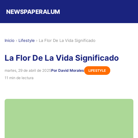
NEWSPAPERALUM
Inicio
›
Lifestyle
›
La Flor De La Vida Significado
La Flor De La Vida Significado
martes, 29 de abril de 2025
Por David Morales
LIFESTYLE
11 min de lectura