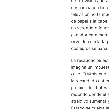
de televisión adora
descorchando botel
televisión no te m
de papel a la pape
un verdadero fondo 
ganador para mante
sirve de coartada 
dos euros semanales
La recaudación esta
Imagina un impuest
calle. El Minister
lo recaudado antes
premios, los botes 
redondo donde el e
atractivo aumenta y
Estado se cuelga la