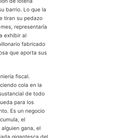
ón de lotería
u barrio. Lo que la
e tiran su pedazo
 mes, representaría
 exhibir al
llonario fabricado
iosa que aporta sus
ería fiscal.
ciendo cola en la
sustancial de todo
queda para los
nto. Es un negocio
cumula, el
 alguien gana, el
ajada gigantesca del