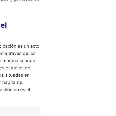
el
cipación es un acto
ún a través de los
desmorona cuando
les estudios de
ía situadas en
r habitante
estión no es el