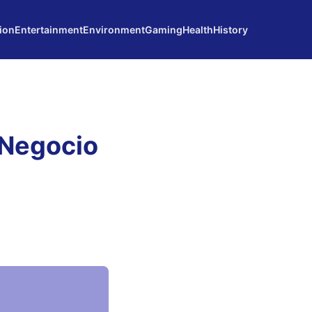
ion
Entertainment
Environment
Gaming
Health
History
 Negocio