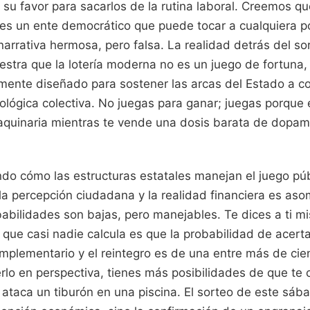
 su favor para sacarlos de la rutina laboral. Creemos q
e es un ente democrático que puede tocar a cualquiera p
narrativa hermosa, pero falsa. La realidad detrás del so
tra que la lotería moderna no es un juego de fortuna,
amente diseñado para sostener las arcas del Estado a co
lógica colectiva. No juegas para ganar; juegas porque 
aquinaria mientras te vende una dosis barata de dopam
ndo cómo las estructuras estatales manejan el juego púb
la percepción ciudadana y la realidad financiera es as
abilidades son bajas, pero manejables. Te dices a ti m
 que casi nadie calcula es que la probabilidad de acert
mplementario y el reintegro es de una entre más de cien
rlo en perspectiva, tienes más posibilidades de que te 
 ataca un tiburón en una piscina. El sorteo de este sáb