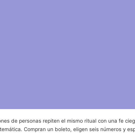
nes de personas repiten el mismo ritual con una fe cie
atemática. Compran un boleto, eligen seis números y es