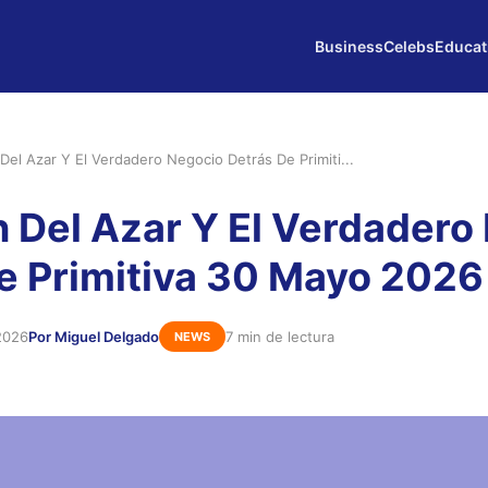
Business
Celebs
Educat
 Del Azar Y El Verdadero Negocio Detrás De Primiti...
ón Del Azar Y El Verdadero
e Primitiva 30 Mayo 2026
2026
Por Miguel Delgado
7 min de lectura
NEWS