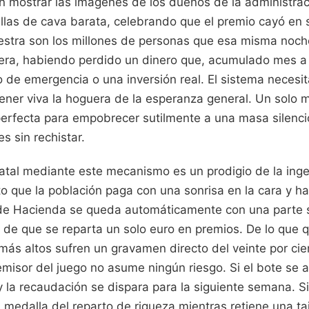
n mostrar las imágenes de los dueños de la administraci
las de cava barata, celebrando que el premio cayó en s
uestra son los millones de personas que esa misma noch
lera, habiendo perdido un dinero que, acumulado mes a
de emergencia o una inversión real. El sistema necesita
ner viva la hoguera de la esperanza general. Un solo mi
perfecta para empobrecer sutilmente a una masa silenc
 sin rechistar.
tal mediante este mecanismo es un prodigio de la ingeni
o que la población paga con una sonrisa en la cara y ha
io de Hacienda se queda automáticamente con una parte 
 de que se reparta un solo euro en premios. De lo que 
más altos sufren un gravamen directo del veinte por cie
misor del juego no asume ningún riesgo. Si el bote se a
 la recaudación se dispara para la siguiente semana. Si
 medalla del reparto de riqueza mientras retiene una t