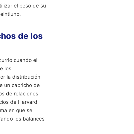
ilizar el peso de su
veintiuno.
chos de los
currió cuando el
e los
r la distribución
ue un capricho de
os de relaciones
ocios de Harvard
rma en que se
erando los balances