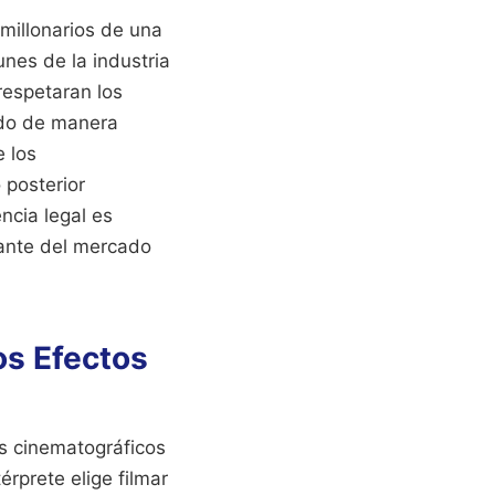
illonarios de una
unes de la industria
respetaran los
ndo de manera
e los
 posterior
ncia legal es
nante del mercado
os Efectos
os cinematográficos
érprete elige filmar