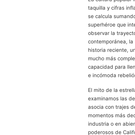
taquilla y cifras in
se calcula sumando
superhéroe que inte
observar la trayect
contemporánea, la m
historia reciente, 
mucho más compleja
capacidad para lle
e incómoda rebelió
El mito de la estre
examinamos las dec
asocia con trajes d
momentos más decis
industria o en abi
poderosos de Calif