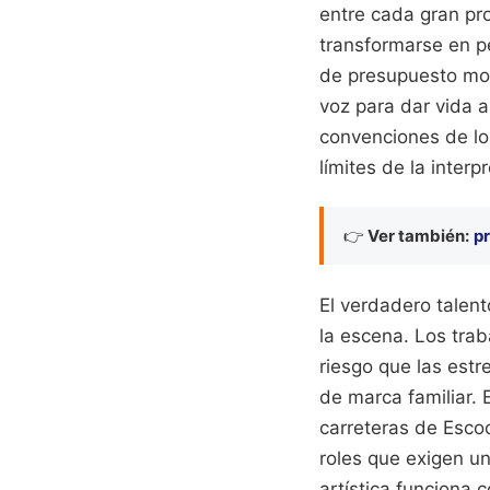
entre cada gran pro
transformarse en p
de presupuesto mo
voz para dar vida a
convenciones de los
límites de la inter
👉
Ver también:
p
El verdadero talen
la escena. Los trab
riesgo que las estr
de marca familiar. 
carreteras de Esco
roles que exigen un
artística funciona