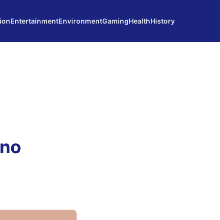
ion
Entertainment
Environment
Gaming
Health
History
rno