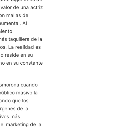
 valor de una actriz
on mallas de
numental. Al
miento
ás taquillera de la
os. La realidad es
no reside en su
ino en su constante
 desmorona cuando
público masivo la
dando que los
árgenes de la
tivos más
el marketing de la