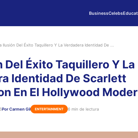
Business
Celebs
Educat
a Ilusión Del Éxito Taquillero Y La Verdadera Identidad De ...
n Del Éxito Taquillero Y La
a Identidad De Scarlett
on En El Hollywood Mode
6
Por Carmen Gil
6 min de lectura
ENTERTAINMENT