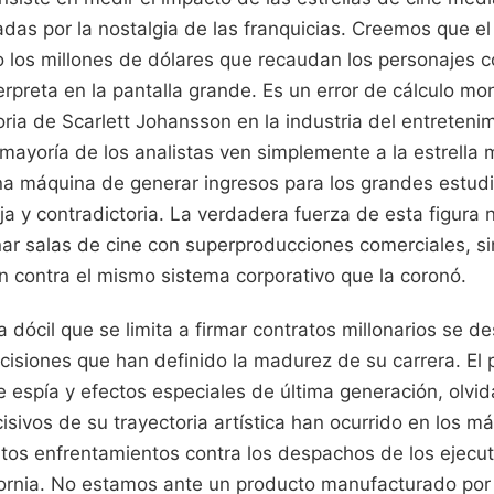
fladas por la nostalgia de las franquicias. Creemos que el
 los millones de dólares que recaudan los personajes c
rpreta en la pantalla grande. Es un error de cálculo mo
oria de Scarlett Johansson en la industria del entreteni
ayoría de los analistas ven simplemente a la estrella m
una máquina de generar ingresos para los grandes estudi
 y contradictoria. La verdadera fuerza de esta figura 
nar salas de cine con superproducciones comerciales, s
n contra el mismo sistema corporativo que la coronó.
lla dócil que se limita a firmar contratos millonarios se
isiones que han definido la madurez de su carrera. El 
e espía y efectos especiales de última generación, olvi
ivos de su trayectoria artística han ocurrido en los m
ertos enfrentamientos contra los despachos de los ejecu
ornia. No estamos ante un producto manufacturado por 