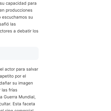
r su capacidad para
 en producciones
lo escuchamos su
afió las
tores a debatir los
l actor para salvar
apetito por el
o dañar su imagen
las frías
da Guerra Mundial,
ultar. Esta faceta
el cine comercial