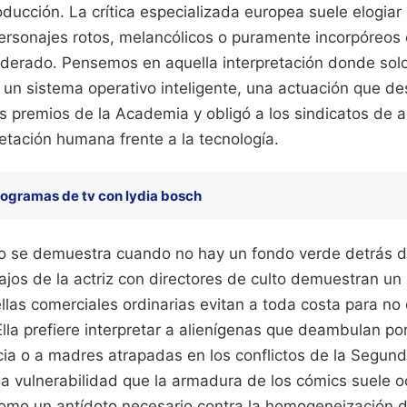
ducción. La crítica especializada europea suele elogia
ersonajes rotos, melancólicos o puramente incorpóreos
derado. Pensemos en aquella interpretación donde so
 un sistema operativo inteligente, una actuación que des
 premios de la Academia y obligó a los sindicatos de ac
pretación humana frente a la tecnología.
rogramas de tv con lydia bosch
to se demuestra cuando no hay un fondo verde detrás de
ajos de la actriz con directores de culto demuestran un 
ellas comerciales ordinarias evitan a toda costa para n
Ella prefiere interpretar a alienígenas que deambulan por 
cia o a madres atrapadas en los conflictos de la Segun
a vulnerabilidad que la armadura de los cómics suele oc
 como un antídoto necesario contra la homogeneización d