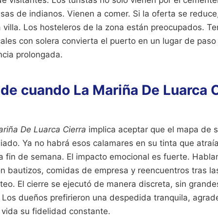
o de visitantes. Los turistas no solo vienen por el cement
sas de indianos. Vienen a comer. Si la oferta se reduce,
 villa. Los hosteleros de la zona están preocupados. T
ales con solera convierta el puerto en un lugar de paso
ncia prolongada.
 de cuando La Mariña De Luarca C
riña De Luarca Cierra
implica aceptar que el mapa de 
ado. Ya no habrá esos calamares en su tinta que atraí
a fin de semana. El impacto emocional es fuerte. Habla
n bautizos, comidas de empresa y reencuentros tras las
eo. El cierre se ejecutó de manera discreta, sin grandes
a. Los dueños prefirieron una despedida tranquila, agrad
a vida su fidelidad constante.