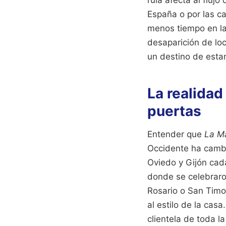
rula afecta al fluj
España o por las ca
menos tiempo en la
desaparición de loc
un destino de esta
La realidad
puertas
Entender que
La Ma
Occidente ha cambi
Oviedo y Gijón cad
donde se celebraro
Rosario o San Timot
al estilo de la cas
clientela de toda l