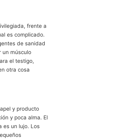
ivilegiada, frente a
ual es complicado.
igentes de sanidad
er un músculo
ra el testigo,
en otra cosa
papel y producto
ión y poca alma. El
 es un lujo. Los
 pequeños