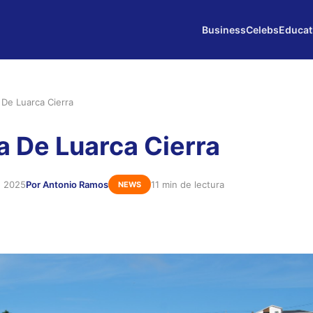
Business
Celebs
Educat
 De Luarca Cierra
a De Luarca Cierra
e 2025
Por Antonio Ramos
11 min de lectura
NEWS