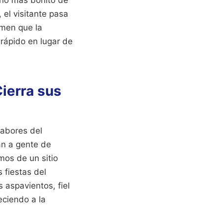
erio más bonito de
 el visitante pasa
emen que la
 rápido en lugar de
ierra sus
sabores del
an a gente de
mos de un sitio
 fiestas del
 aspavientos, fiel
eciendo a la