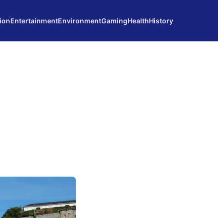
ion
Entertainment
Environment
Gaming
Health
History