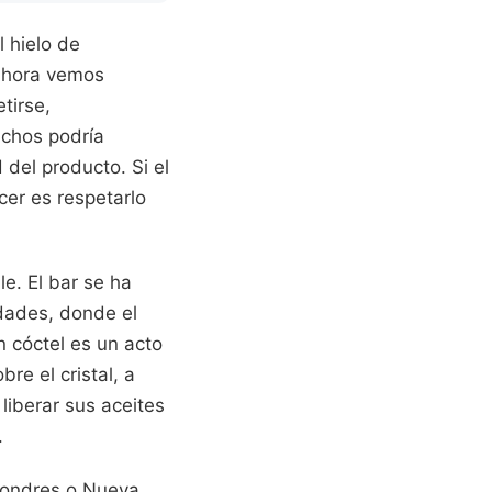
l hielo de
 Ahora vemos
tirse,
uchos podría
del producto. Si el
er es respetarlo
e. El bar se ha
udades, donde el
n cóctel es un acto
bre el cristal, a
liberar sus aceites
.
Londres o Nueva