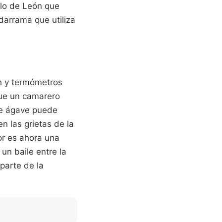
ulo de León que
darrama que utiliza
ón y termómetros
que un camarero
 de ágave puede
en las grietas de la
lor es ahora una
un baile entre la
 parte de la