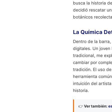
busca la historia d
decidió rescatar un
botánicos recolecta
La Química De
Dentro de la barra,
digitales. Un jove
tradicional, me exp
cambiar por completo
tradición. El uso d
herramienta común e
intuición del artist
historia.
👉
Ver también:
es