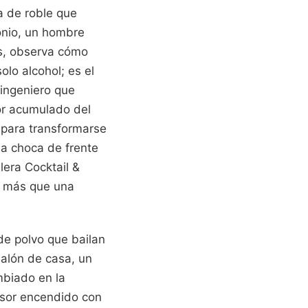
a de roble que
onio, un hombre
os, observa cómo
olo alcohol; es el
 ingeniero que
lor acumulado del
 para transformarse
ña choca de frente
lera Cocktail &
o más que una
de polvo que bailan
salón de casa, un
mbiado en la
visor encendido con