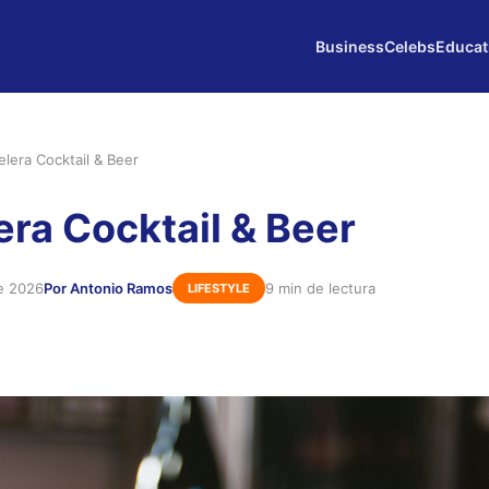
Business
Celebs
Educat
lera Cocktail & Beer
era Cocktail & Beer
de 2026
Por Antonio Ramos
9 min de lectura
LIFESTYLE