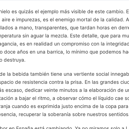
hielo es quizás el ejemplo más visible de este cambio. E
e aire e impurezas, es el enemigo mortal de la calidad.
llados a mano, transparentes, que tardan horas en derre
peratura sin aguar la mezcla. Este detalle, que para m
gancia, es en realidad un compromiso con la integridad 
o doce años en una barrica, lo mínimo que podemos hac
lo destruya.
de la bebida también tiene una vertiente social innegabl
pacio de resistencia contra la prisa. En las grandes ci
ás escaso, dedicar veinte minutos a la elaboración de u
itación a bajar el ritmo, a observar cómo el líquido cae so
naranja cuando es exprimida justo encima de la copa para 
esencia, recuperar la soberanía sobre nuestros sentidos
abor en España está cambiando. Ya no miramos solo a 