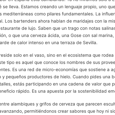
 se lleva. Estamos creando un lenguaje propio, uno que ut
as mediterráneas como pilares fundamentales. La influen
al. Los bartenders ahora hablan de maridajes con la m
estaurante de lujo. Saben que un trago con notas salin
ión, o que una cerveza ácida, una Gose con sal marina,
arde de calor intenso en una terraza de Sevilla.
eside solo en el vaso, sino en el ecosistema que rodea 
ste tipo es aquel que conoce los nombres de sus provee
ientes. Es una red de micro-economías que sostiene a ag
io y pequeños productores de hielo. Cuando pides una b
alles, estás participando en una cadena de valor que pr
eficio rápido. Es una apuesta por la sostenibilidad emo
a entre alambiques y grifos de cerveza que parecen escu
 avanzando, permitiéndonos crear sabores que hoy ni s