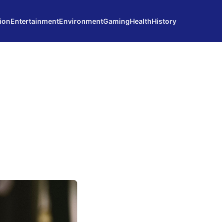
ion
Entertainment
Environment
Gaming
Health
History