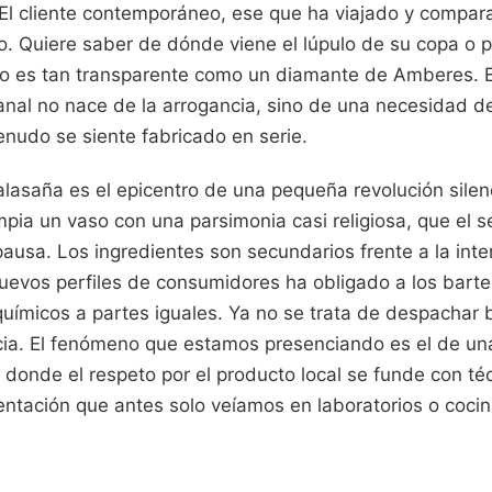
. El cliente contemporáneo, ese que ha viajado y compar
o. Quiere saber de dónde viene el lúpulo de su copa o p
do es tan transparente como un diamante de Amberes. 
sanal no nace de la arrogancia, sino de una necesidad d
udo se siente fabricado en serie.
lasaña es el epicentro de una pequeña revolución silen
mpia un vaso con una parsimonia casi religiosa, que el s
pausa. Los ingredientes son secundarios frente a la inte
nuevos perfiles de consumidores ha obligado a los barte
químicos a partes iguales. Ya no se trata de despachar b
cia. El fenómeno que estamos presenciando es el de una
 donde el respeto por el producto local se funde con té
mentación que antes solo veíamos en laboratorios o cocin