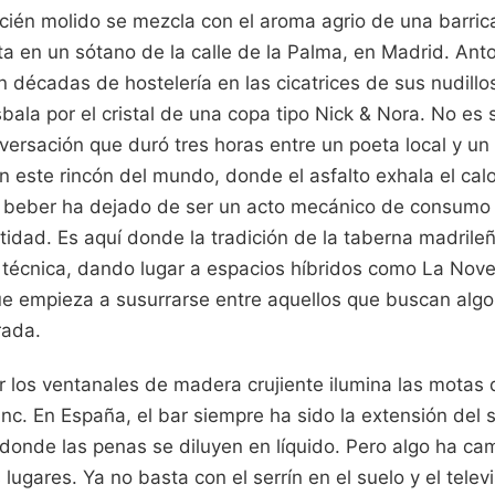
ecién molido se mezcla con el aroma agrio de una barric
ta en un sótano de la calle de la Palma, en Madrid. Ant
 décadas de hostelería en las cicatrices de sus nudill
ala por el cristal de una copa tipo Nick & Nora. No es s
ersación que duró tres horas entre un poeta local y un
n este rincón del mundo, donde el asfalto exhala el ca
e beber ha dejado de ser un acto mecánico de consumo
ntidad. Es aquí donde la tradición de la taberna madrile
n técnica, dando lugar a espacios híbridos como La Nove
e empieza a susurrarse entre aquellos que buscan alg
rada.
r los ventanales de madera crujiente ilumina las motas 
inc. En España, el bar siempre ha sido la extensión del 
 donde las penas se diluyen en líquido. Pero algo ha ca
 lugares. Ya no basta con el serrín en el suelo y el tele