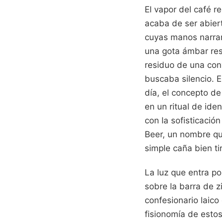
El vapor del café r
acaba de ser abier
cuyas manos narran
una gota ámbar resb
residuo de una conv
buscaba silencio. E
día, el concepto d
en un ritual de ide
con la sofisticació
Beer, un nombre qu
simple caña bien ti
La luz que entra po
sobre la barra de z
confesionario laico
fisionomía de estos