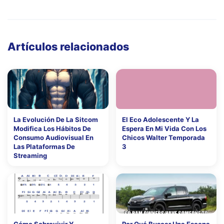
Artículos relacionados
La Evolución De La Sitcom
El Eco Adolescente Y La
Modifica Los Hábitos De
Espera En Mi Vida Con Los
Consumo Audiovisual En
Chicos Walter Temporada
Las Plataformas De
3
Streaming
Cómo Sobrevivir Y
Por Qué Buscar Una Escena