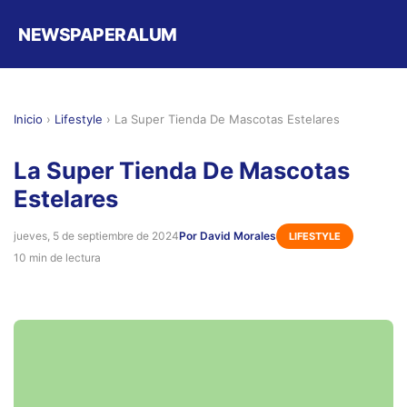
NEWSPAPERALUM
Inicio
›
Lifestyle
›
La Super Tienda De Mascotas Estelares
La Super Tienda De Mascotas
Estelares
jueves, 5 de septiembre de 2024
Por David Morales
LIFESTYLE
10 min de lectura