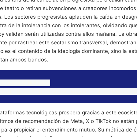
 teatro o retiran subvenciones a creadores incómodos
s. Los sectores progresistas aplauden la caída en desgra
ntra de la intolerancia con los intolerantes, olvidando q
y validan serán utilizadas contra ellos mañana. La obr
te por rastrear este sectarismo transversal, demostran
o es el contenido de la ideología dominante, sino la es
optan ambos bandos.
a Censura Moderna:

lataformas tecnológicas prospera gracias a este ecosis
ritmos de recomendación de Meta, X o TikTok no están
 para propiciar el entendimiento mutuo. Su métrica de é