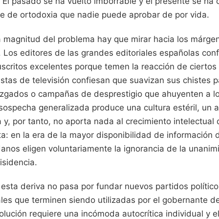
 El pasado se ha vuelto imborrable y el presente se ha 
 de ortodoxia que nadie puede aprobar de por vida.
 magnitud del problema hay que mirar hacia los márgen
. Los editores de las grandes editoriales españolas con
critos excelentes porque temen la reacción de ciertos 
istas de televisión confiesan que suavizan sus chistes p
uzgados o campañas de desprestigio que ahuyenten a lo
sospecha generalizada produce una cultura estéril, un a
 y, por tanto, no aporta nada al crecimiento intelectual
a: en la era de la mayor disponibilidad de información d
nos eligen voluntariamente la ignorancia de la unanimi
isidencia.
 esta deriva no pasa por fundar nuevos partidos políticos
les que terminen siendo utilizadas por el gobernante de
solución requiere una incómoda autocrítica individual y e