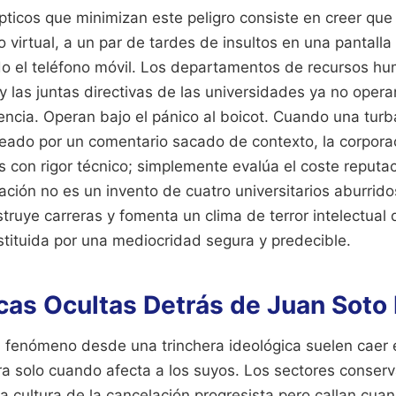
épticos que minimizan este peligro consiste en creer qu
no virtual, a un par de tardes de insultos en una pantal
o el teléfono móvil. Los departamentos de recursos hu
las juntas directivas de las universidades ya no opera
ncia. Operan bajo el pánico al boicot. Cuando una turba 
ado por un comentario sacado de contexto, la corporac
s con rigor técnico; simplemente evalúa el coste reputac
ación no es un invento de cuatro universitarios aburrido
truye carreras y fomenta un clima de terror intelectual
stituida por una mediocridad segura y predecible.
cas Ocultas Detrás de Juan Soto 
l fenómeno desde una trinchera ideológica suelen caer e
ra solo cuando afecta a los suyos. Los sectores conser
a cultura de la cancelación progresista pero callan cuan