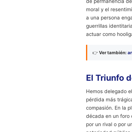
de permanencia del 
moral y el resentim
a una persona engan
guerrillas identit
actuar como hoolig
👉
Ver también:
ar
El Triunfo d
Hemos delegado el j
pérdida más trágica
compasión. En la pl
década en un foro 
por un rival o por 