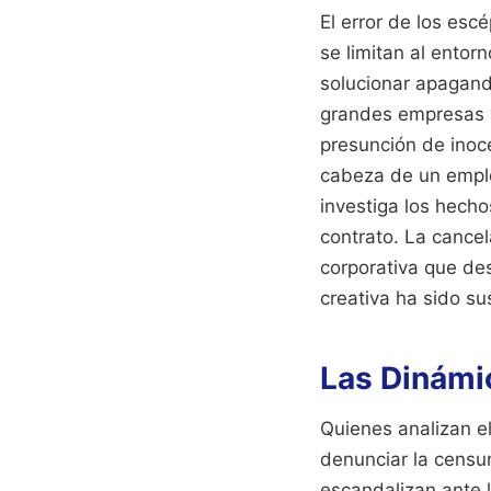
El error de los esc
se limitan al entor
solucionar apagand
grandes empresas y 
presunción de inoce
cabeza de un emple
investiga los hecho
contrato. La cancel
corporativa que des
creativa ha sido su
Las Dinámi
Quienes analizan e
denunciar la censu
escandalizan ante l