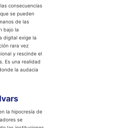
e las consecuencias
la que se pueden
manos de las
n bajo la
digital exige la
ión rara vez
ional y rescinde el
s. Es una realidad
 donde la audacia
Ivars
n la hipocresía de
vadores se
do las instituciones