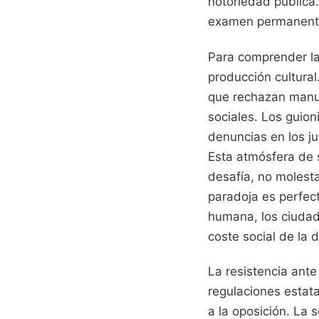
notoriedad pública.
examen permanente
Para comprender la
producción cultural
que rechazan manus
sociales. Los guion
denuncias en los j
Esta atmósfera de 
desafía, no molesta
paradoja es perfect
humana, los ciudada
coste social de la d
La resistencia ante
regulaciones estata
a la oposición. La 