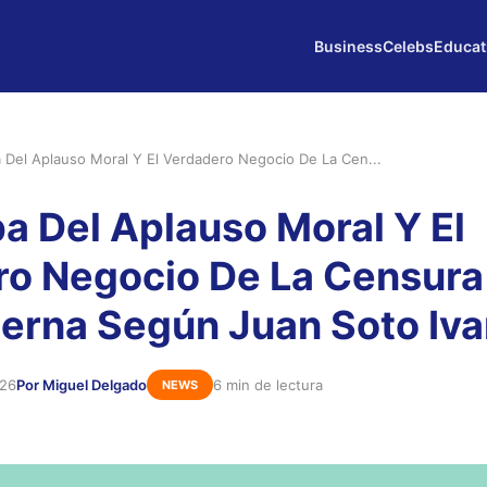
Business
Celebs
Educat
 Del Aplauso Moral Y El Verdadero Negocio De La Cen...
a Del Aplauso Moral Y El
o Negocio De La Censura
rna Según Juan Soto Iva
026
Por Miguel Delgado
6 min de lectura
NEWS