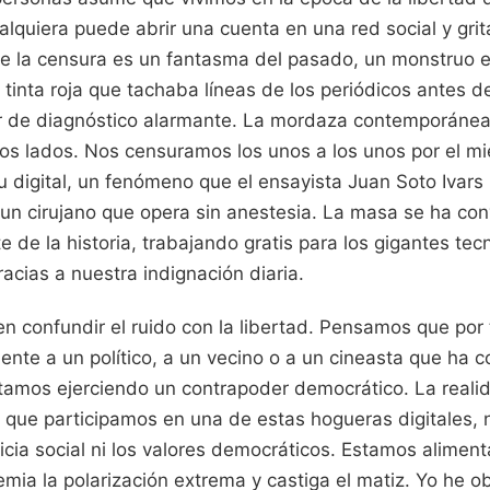
lquiera puede abrir una cuenta en una red social y grit
e la censura es un fantasma del pasado, un monstruo e
e tinta roja que tachaba líneas de los periódicos antes d
ror de diagnóstico alarmante. La mordaza contemporáne
los lados. Nos censuramos los unos a los unos por el m
bu digital, un fenómeno que el ensayista Juan Soto Ivar
 un cirujano que opera sin anestesia. La masa se ha con
e de la historia, trabajando gratis para los gigantes te
racias a nuestra indignación diaria.
en confundir el ruido con la libertad. Pensamos que por
ente a un político, a un vecino o a un cineasta que ha 
stamos ejerciendo un contrapoder democrático. La real
 que participamos en una de estas hogueras digitales,
ticia social ni los valores democráticos. Estamos alime
emia la polarización extrema y castiga el matiz. Yo he