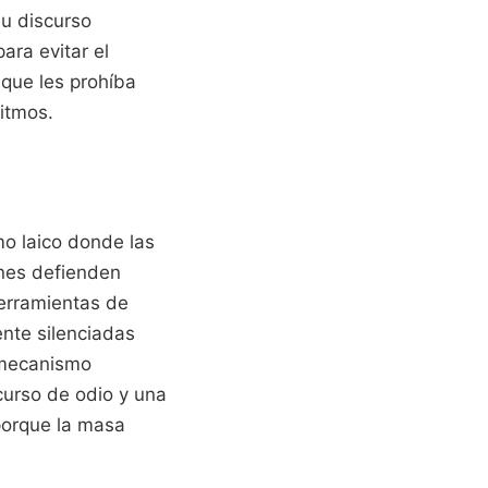
su discurso
ara evitar el
 que les prohíba
ritmos.
mo laico donde las
enes defienden
herramientas de
ente silenciadas
l mecanismo
curso de odio y una
porque la masa