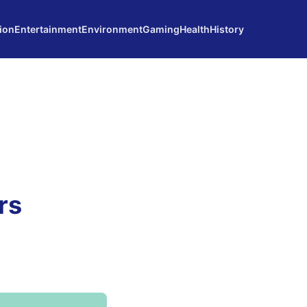
ion
Entertainment
Environment
Gaming
Health
History
rs