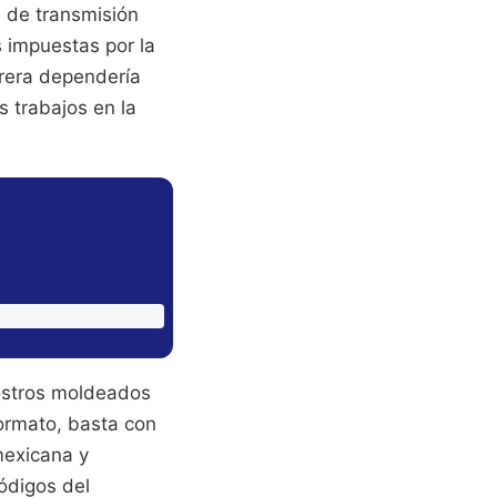
s de transmisión
s impuestas por la
arrera dependería
s trabajos en la
rostros moldeados
formato, basta con
mexicana y
ódigos del