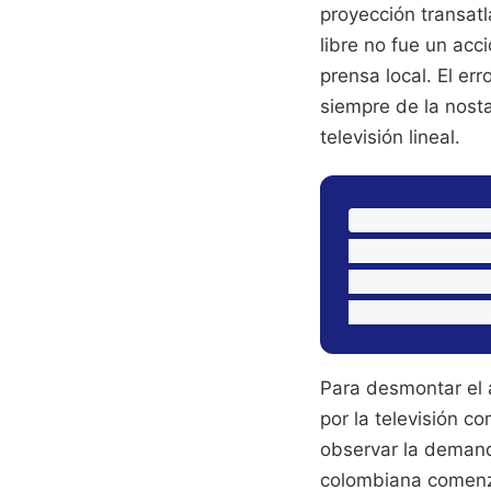
proyección transatl
libre no fue un acc
prensa local. El er
siempre de la nosta
televisión lineal.
Evolución de A
==============
Televisión Abi
Para desmontar el 
por la televisión c
observar la demand
colombiana comenzó