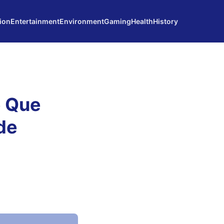
ion
Entertainment
Environment
Gaming
Health
History
e Que
de