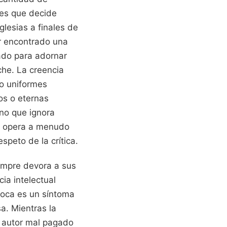
tes que decide
glesias a finales de
r encontrado una
ado para adornar
che. La creencia
do uniformes
os o eternas
ino que ignora
ca opera a menudo
speto de la crítica.
iempre devora a sus
ia intelectual
poca es un síntoma
a. Mientras la
de autor mal pagado