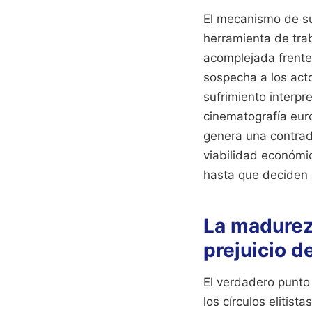
El mecanismo de su
herramienta de trab
acomplejada frente 
sospecha a los acto
sufrimiento interpr
cinematografía euro
genera una contradi
viabilidad económic
hasta que deciden 
La madurez 
prejuicio de
El verdadero punto
los círculos elitist