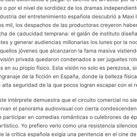
te o por el nivel de sordidez de los dramas independien
ndustria del entretenimiento española descubrió a Maxi I
os mil, los despachos de las productoras creyeron habe
cha de caducidad temprana: el galán de instituto diseñ
es y generar audiencias millonarias los lunes por la no
aquellos jóvenes que alcanzaron la fama masiva vistien
levisión privada quedaron condenados a ser juguetes rot
en su propio físico. Esta visión no solo es perezosa, s
ngranaje de la ficción en España, donde la belleza físi
alta seguridad de la que pocos logran escapar con el re
ste intérprete demuestra que el circuito comercial no s
ervan el panorama audiovisual con cierta condescendenc
e participar en comedias románticas o culebrones de é
tístico. Yo prefiero verlo como una resistencia silencios
 de la crítica española exigía una penitencia en el cine 