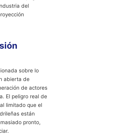
industria del
proyección
isión
sionada sobre lo
ón abierta de
neración de actores
. El peligro real de
al limitado que el
drileñas están
emasiado pronto,
iar.