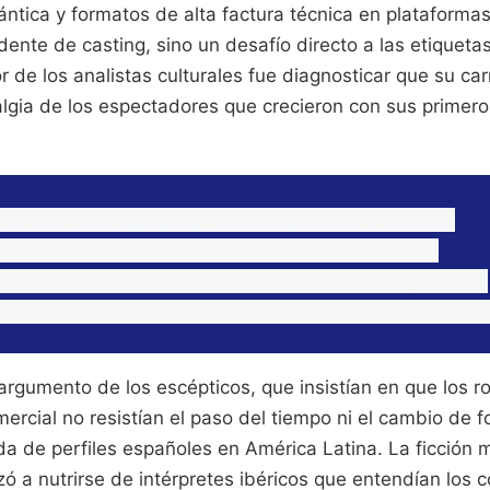
ántica y formatos de alta factura técnica en plataforma
idente de casting, sino un desafío directo a las etiqueta
ror de los analistas culturales fue diagnosticar que su c
lgia de los espectadores que crecieron con sus primero
udiencias: De la TV Lineal al Streaming Global

=============================================

erta (2008-2012): Audiencia local, target juvenil.

argumento de los escépticos, que insistían en que los 
omercial no resistían el paso del tiempo ni el cambio de 
a de perfiles españoles en América Latina. La ficción 
 a nutrirse de intérpretes ibéricos que entendían los c