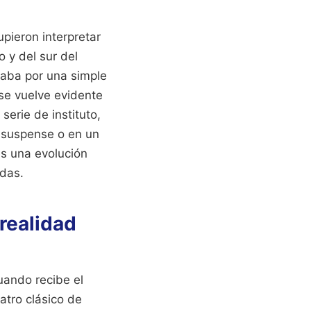
upieron interpretar
 y del sur del
gaba por una simple
se vuelve evidente
erie de instituto,
e suspense o en un
es una evolución
ldas.
 realidad
uando recibe el
atro clásico de