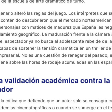
 de la escuela de arte dramático de turno.
nario alteró las reglas del juego. Los intérpretes que s
el contenido descubrieron que el mercado norteamericano
 personajes con matices de madurez que España les ne
llamiento geográfico. La maduración frente a la cámara 
l espectador ya no busca al adolescente rebelde de la s
 capaz de sostener la tensión dramática en un thriller d
mpresarial. No es una cuestión de renegar del pasado, 
tiene sobre las horas de rodaje acumuladas en las espa
la validación académica contra la
ador
 la crítica que defiende que un actor solo se consagra c
ademias cinematográficas o cuando se sumerge en el te