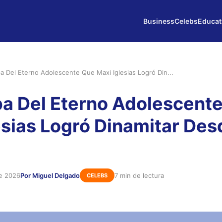
Business
Celebs
Educat
a Del Eterno Adolescente Que Maxi Iglesias Logró Din...
a Del Eterno Adolescent
esias Logró Dinamitar Des
de 2026
Por Miguel Delgado
7 min de lectura
CELEBS