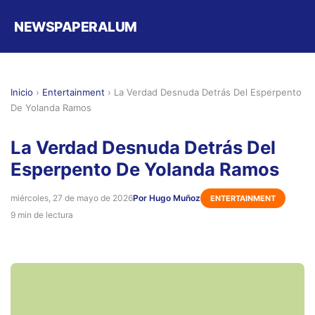
NEWSPAPERALUM
Inicio
›
Entertainment
›
La Verdad Desnuda Detrás Del Esperpento
De Yolanda Ramos
La Verdad Desnuda Detrás Del
Esperpento De Yolanda Ramos
miércoles, 27 de mayo de 2026
Por Hugo Muñoz
ENTERTAINMENT
9 min de lectura