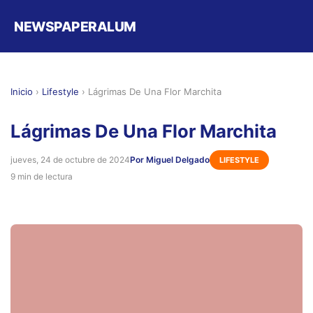
NEWSPAPERALUM
Inicio
›
Lifestyle
›
Lágrimas De Una Flor Marchita
Lágrimas De Una Flor Marchita
jueves, 24 de octubre de 2024
Por Miguel Delgado
LIFESTYLE
9 min de lectura