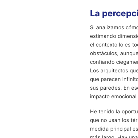
La percepc
Si analizamos cómo
estimando dimensio
el contexto lo es t
obstáculos, aunque 
confiando ciegament
Los arquitectos que
que parecen infini
sus paredes. En eso
impacto emocional 
He tenido la oportu
que no usan los té
medida principal es
más largo. Hay una 