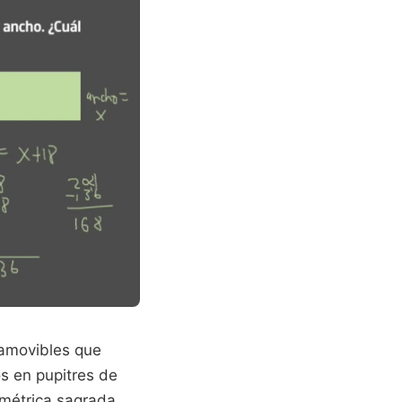
namovibles que
s en pupitres de
ométrica sagrada,