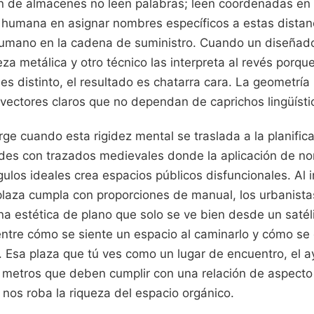
n de almacenes no leen palabras; leen coordenadas en 
a humana en asignar nombres específicos a estas distan
 humano en la cadena de suministro. Cuando un diseñado
a metálica y otro técnico las interpreta al revés porqu
 es distinto, el resultado es chatarra cara. La geometría
 vectores claros que no dependan de caprichos lingüísti
rge cuando esta rigidez mental se traslada a la planific
des con trazados medievales donde la aplicación de n
los ideales crea espacios públicos disfuncionales. Al i
laza cumpla con proporciones de manual, los urbanistas
na estética de plano que solo se ve bien desde un satél
entre cómo se siente un espacio al caminarlo y cómo se
 Esa plaza que tú ves como un lugar de encuentro, el a
etros que deben cumplir con una relación de aspecto 
nos roba la riqueza del espacio orgánico.