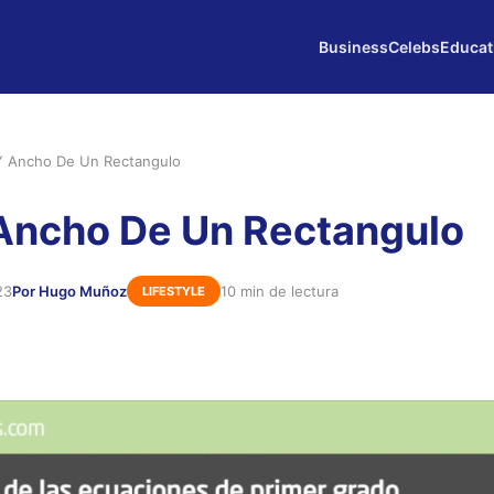
Business
Celebs
Educat
Y Ancho De Un Rectangulo
Ancho De Un Rectangulo
23
Por Hugo Muñoz
10 min de lectura
LIFESTYLE