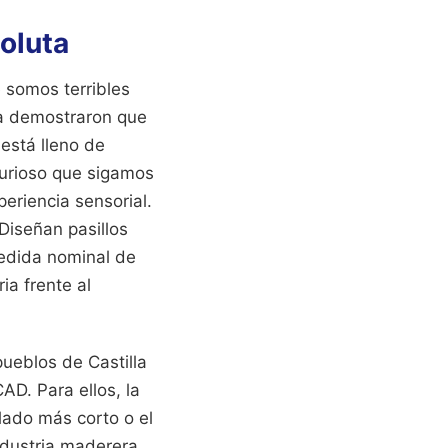
oluta
 somos terribles
ya demostraron que
 está lleno de
curioso que sigamos
eriencia sensorial.
Diseñan pasillos
medida nominal de
ia frente al
pueblos de Castilla
D. Para ellos, la
 lado más corto o el
ndustria maderera