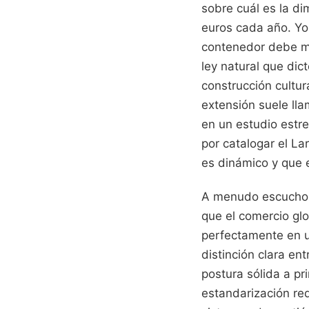
sobre cuál es la d
euros cada año. Yo 
contenedor debe me
ley natural que di
construcción cultu
extensión suele lla
en un estudio estr
por catalogar el La
es dinámico y que e
A menudo escucho 
que el comercio gl
perfectamente en u
distinción clara ent
postura sólida a pr
estandarización req