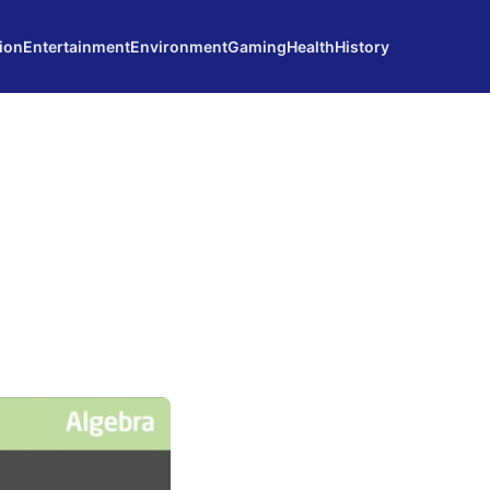
ion
Entertainment
Environment
Gaming
Health
History