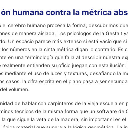
ión humana contra la métrica abs
 el cerebro humano procesa la forma, descubrimos que
nes de manera aislada. Los psicólogos de la Gestalt 
odo. Un espacio parece más extenso si está vacío que si
los números en la cinta métrica digan lo contrario. Es 
e en una terminología que falla al describir nuestra exp
 realmente entienden su oficio juegan con esta ilusión. 
tos mediante el uso de luces y texturas, desafiando la 
s casos, la cifra escrita en el plano pasa a ser secundar
del volumen.
nidad de hablar con carpinteros de la vieja escuela en 
rminos técnicos de la misma forma que un software de CA
 la que sigue la veta de la madera, sin importar si es el
lógica material que supera a la lógica geométrica. La i