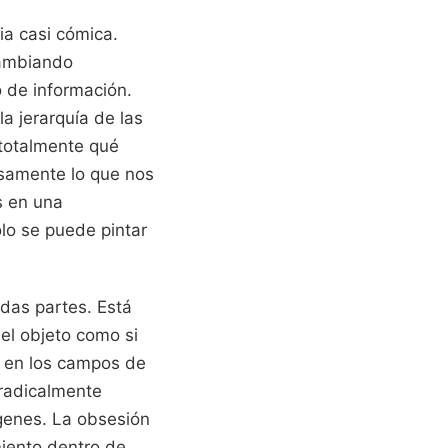
ia casi cómica.
cambiando
 de información.
a jerarquía de las
 totalmente qué
isamente lo que nos
s en una
olo se puede pintar
odas partes. Está
el objeto como si
á en los campos de
 radicalmente
genes. La obsesión
miento dentro de