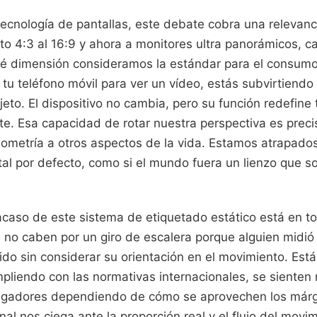
ecnología de pantallas, este debate cobra una relevanc
o 4:3 al 16:9 y ahora a monitores ultra panorámicos, 
 dimensión consideramos la estándar para el consumo
tu teléfono móvil para ver un vídeo, estás subvirtiendo l
eto. El dispositivo no cambia, pero su función redefine
nte. Esa capacidad de rotar nuestra perspectiva es prec
 geometría a otros aspectos de la vida. Estamos atrapado
tal por defecto, como si el mundo fuera un lienzo que s
acaso de este sistema de etiquetado estático está en t
 no caben por un giro de escalera porque alguien midió 
ido sin considerar su orientación en el movimiento. Est
pliendo con las normativas internacionales, se sienten
 jugadores dependiendo de cómo se aprovechen los már
al nos ciega ante la proporción real y el flujo del movi