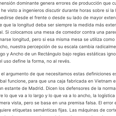
imensión dominante genera errores de producción que c
he visto a ingenieros discutir durante horas sobre si la
dirse desde el frente o desde su lado de mayor exten
cte que la longitud deba ser siempre la medida más exte
ral. Si colocamos una mesa de comedor contra una pare
marse longitud, pero si esa misma mesa se utiliza como 
echo, nuestra percepción de su escala cambia radicalme
rgo y Ancho de un Rectángulo bajo reglas estáticas igno
l uso define la forma, no al revés.
el argumento de que necesitamos estas definiciones e
obal funcione, para que una caja fabricada en Vietnam 
n estante de Madrid. Dicen los defensores de la norma
re lo que va a lo largo y lo que va a lo ancho, la logístic
imera vista, pero se basa en una premisa falsa. El error 
uiere etiquetas semánticas fijas. Las máquinas de corte