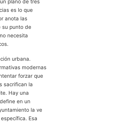
un plano de tres
cias es lo que
r anota las
e su punto de
 no necesita
cos.
ación urbana.
ormativas modernas
ntentar forzar que
 sacrifican la
ite. Hay una
 define en un
yuntamiento la ve
específica. Esa