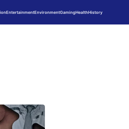
ion
Entertainment
Environment
Gaming
Health
History