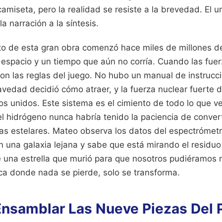
miseta, pero la realidad se resiste a la brevedad. El u
la narración a la síntesis.
to de esta gran obra comenzó hace miles de millones d
 espacio y un tiempo que aún no corría. Cuando las fu
on las reglas del juego. No hubo un manual de instrucc
avedad decidió cómo atraer, y la fuerza nuclear fuerte 
os unidos. Este sistema es el cimiento de todo lo que v
, el hidrógeno nunca habría tenido la paciencia de convert
as estelares. Mateo observa los datos del espectrómetro
 una galaxia lejana y sabe que está mirando el residuo
e una estrella que murió para que nosotros pudiéramos 
ca donde nada se pierde, solo se transforma.
 Ensamblar Las Nueve Piezas Del 