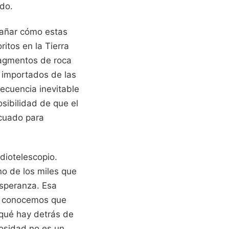
ido.
rañar cómo estas
itos en la Tierra
ragmentos de roca
n importados de las
secuencia inevitable
osibilidad de que el
cuado para
diotelescopio.
no de los miles que
esperanza. Esa
ue conocemos que
 qué hay detrás de
riosidad no es un