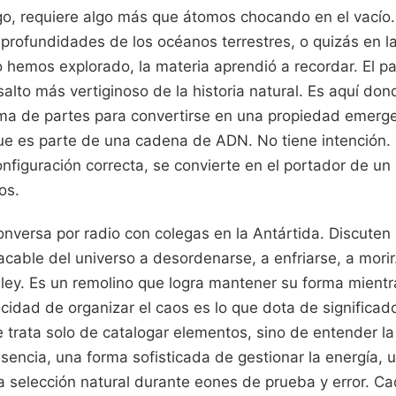
go, requiere algo más que átomos chocando en el vacío.
 profundidades de los océanos terrestres, o quizás en l
 hemos explorado, la materia aprendió a recordar. El p
salto más vertiginoso de la historia natural. Es aquí do
ma de partes para convertirse en una propiedad emerg
e es parte de una cadena de ADN. No tiene intención.
onfiguración correcta, se convierte en el portador de u
os.
versa por radio con colegas en la Antártida. Discuten s
cable del universo a desordenarse, a enfriarse, a morir.
ley. Es un remolino que logra mantener su forma mientr
cidad de organizar el caos es lo que dota de significa
trata solo de catalogar elementos, sino de entender la 
esencia, una forma sofisticada de gestionar la energía, u
a selección natural durante eones de prueba y error. Ca