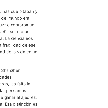
uinas que pitaban y
ca del mundo era
Puzzle cobraron un
ueño ser era un
a. La ciencia nos
a fragilidad de ese
dad de la vida en un
.
 y Shenzhen
idades
go, les falta la
nada; pensamos
e ganar al ajedrez,
ta. Esa distinción es