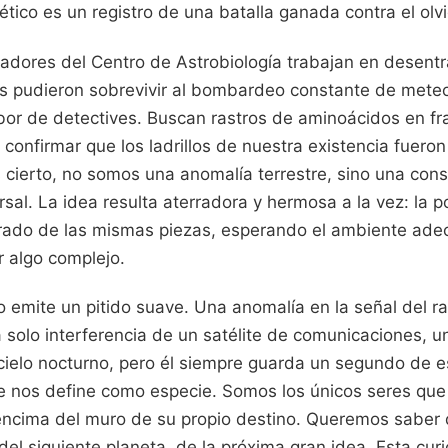
tico es un registro de una batalla ganada contra el olv
gadores del Centro de Astrobiología trabajan en desent
s pudieron sobrevivir al bombardeo constante de meteor
labor de detectives. Buscan rastros de aminoácidos en f
confirmar que los ladrillos de nuestra existencia fuero
es cierto, no somos una anomalía terrestre, sino una con
rsal. La idea resulta aterradora y hermosa a la vez: la p
ado de las mismas piezas, esperando el ambiente ade
r algo complejo.
 emite un pitido suave. Una anomalía en la señal del ra
solo interferencia de un satélite de comunicaciones, u
 cielo nocturno, pero él siempre guarda un segundo de 
e nos define como especie. Somos los únicos seres q
 encima del muro de su propio destino. Queremos saber
, del siguiente planeta, de la próxima gran idea. Esta cu