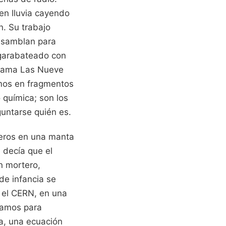
en lluvia cayendo
n. Su trabajo
ensamblan para
 garabateado con
 llama Las Nueve
smos en fragmentos
 química; son los
guntarse quién es.
ujeros en una manta
 decía que el
n mortero,
de infancia se
n el CERN, en una
itamos para
da, una ecuación