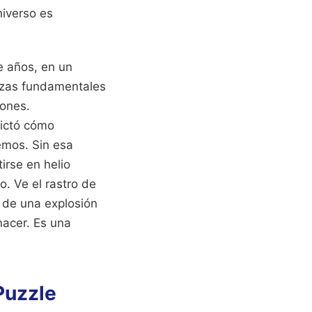
niverso es
e años, en un
erzas fundamentales
iones.
dictó cómo
emos. Sin esa
irse en helio
. Ve el rastro de
 de una explosión
nacer. Es una
Puzzle