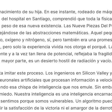
nacimiento de su hija. En ese instante, rodeado de máq
co del hospital en Santiago, comprendió que toda la físi
al peso de esa nueva existencia. Las Nueve Piezas Del 
ejándose de las abstracciones matemáticas. Aquel peq
o, oxígeno y nitrógeno, sí, pero también era una promes
, pero solo la experiencia vivida nos otorga el porqué. L
te y a la vez tan llena de potencial, reflejaba la fragili
 mayor parte, es un desierto hostil de radiación y vacío
ta imitar este proceso. Los ingenieros en Silicon Valley
euronales artificiales que procesan información a veloc
do esa chispa de inteligencia que nos emule. Sin embar
l miedo. Nuestra inteligencia es una inteligencia encar
 sentimos porque somos vulnerables. Un algoritmo pued
 la satisfacción de la victoria ni el amargor de la derro