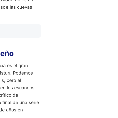
esde las cuevas
seño
ia es el gran
bisturí. Podemos
s, pero el
 en los escaneos
rítico de
 final de una serie
 de años en