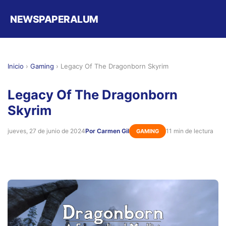
NEWSPAPERALUM
Inicio
›
Gaming
›
Legacy Of The Dragonborn Skyrim
Legacy Of The Dragonborn
Skyrim
jueves, 27 de junio de 2024
Por Carmen Gil
11 min de lectura
GAMING