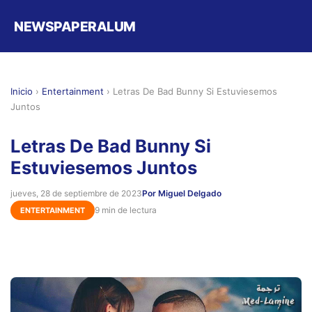
NEWSPAPERALUM
Inicio
›
Entertainment
›
Letras De Bad Bunny Si Estuviesemos
Juntos
Letras De Bad Bunny Si
Estuviesemos Juntos
jueves, 28 de septiembre de 2023
Por Miguel Delgado
9 min de lectura
ENTERTAINMENT