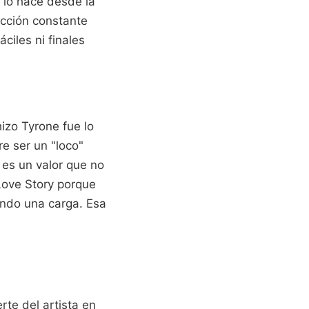
 lo hace desde la
icción constante
ciles ni finales
izo Tyrone fue lo
e ser un "loco"
 es un valor que no
Love Story porque
endo una carga. Esa
rte del artista en