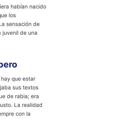
iera habían nacido
que los
La sensación de
 juvenil de una
bero
í hay que estar
ajaba sus textos
ue de rabia; era
gusto. La realidad
iempre con la