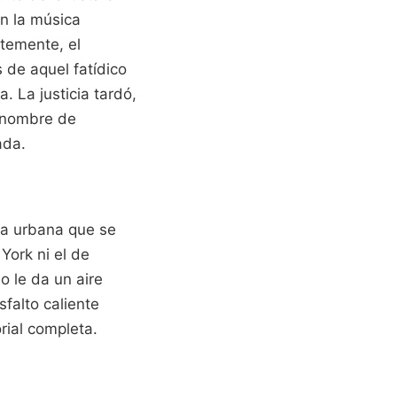
n la música
temente, el
s de aquel fatídico
. La justicia tardó,
u nombre de
ada.
za urbana que se
York ni el de
o le da un aire
sfalto caliente
orial completa.