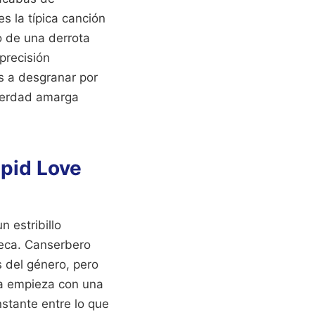
s la típica canción
o de una derrota
precisión
os a desgranar por
 verdad amarga
upid Love
 estribillo
teca. Canserbero
s del género, pero
ria empieza con una
stante entre lo que