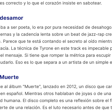
s correcto y lo que el corazón insiste en sabotear.
l desamor
ba a ser poeta, lo era por pura necesidad de desahogo.
ternas y la cadencia lenta sobre un beat de jazz-rap c
e. Parece que te está contando el secreto al oído mient
vacía. La técnica de Tyrone en este track es impecable 
 el mensaje. Si tiene que romper la métrica para escupi
dudarlo. Eso es lo que separa a un artista de un simple e
 Muerte
e al álbum "Muerte", lanzado en 2012, un disco que cam
 en español. Mientras otros hablaban de joyas o de una ca
ud humana. El disco completo es una reflexión sobre el fi
erte de una relación. Es el luto necesario antes de que 