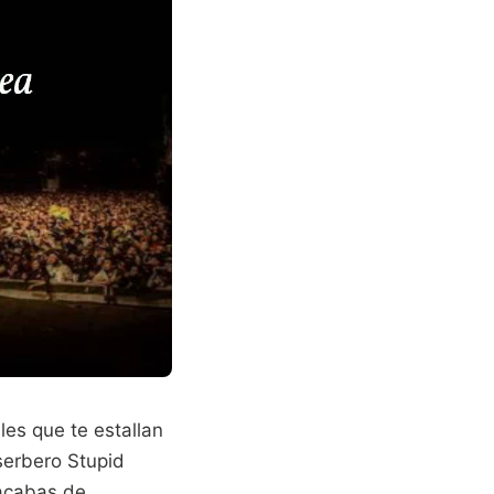
es que te estallan
serbero Stupid
 acabas de