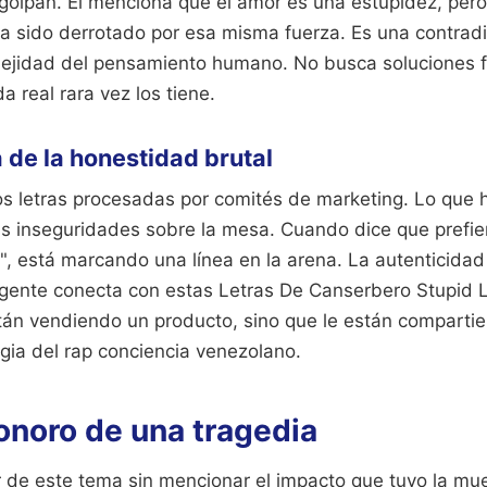
golpan. Él menciona que el amor es una estupidez, pero
ha sido derrotado por esa misma fuerza. Es una contrad
lejidad del pensamiento humano. No busca soluciones fá
da real rara vez los tiene.
 de la honestidad brutal
 letras procesadas por comités de marketing. Lo que h
us inseguridades sobre la mesa. Cuando dice que prefier
", está marcando una línea en la arena. La autenticidad
a gente conecta con estas Letras De Canserbero Stupid 
stán vendiendo un producto, sino que le están comparti
gia del rap conciencia venezolano.
onoro de una tragedia
 de este tema sin mencionar el impacto que tuvo la mue