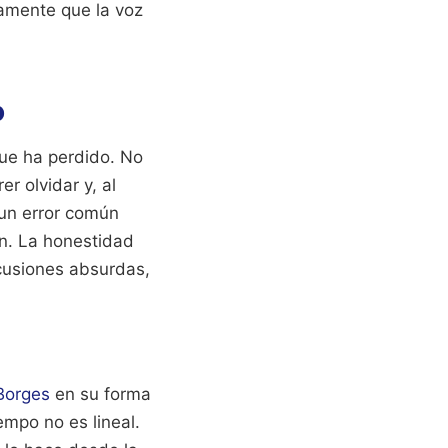
tamente que la voz
o
que ha perdido. No
r olvidar y, al
 un error común
ón. La honestidad
scusiones absurdas,
Borges
en su forma
empo no es lineal.