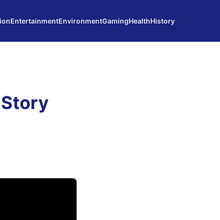
ion
Entertainment
Environment
Gaming
Health
History
 Story