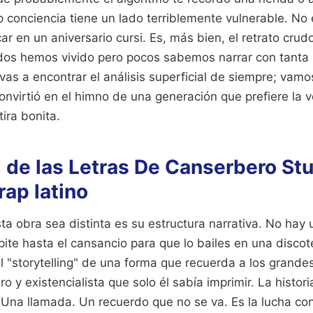
p conciencia tiene un lado terriblemente vulnerable. No e
r en un aniversario cursi. Es, más bien, el retrato crud
dos hemos vivido pero pocos sabemos narrar con tanta 
 vas a encontrar el análisis superficial de siempre; vam
onvirtió en el himno de una generación que prefiere la
ira bonita.
l de las Letras De Canserbero St
rap latino
a obra sea distinta es su estructura narrativa. No hay un
pite hasta el cansancio para que lo bailes en una disco
del "storytelling" de una forma que recuerda a los grande
o y existencialista que solo él sabía imprimir. La histo
Una llamada. Un recuerdo que no se va. Es la lucha con