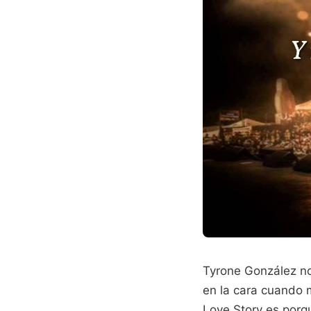
Tyrone González no
en la cara cuando 
Love Story es porq