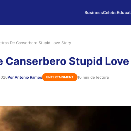
Business
Celebs
Educat
etras De Canserbero Stupid Love Story
e Canserbero Stupid Love
2026
Por Antonio Ramos
10 min de lectura
ENTERTAINMENT