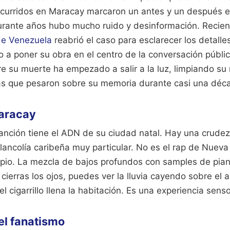
curridos en Maracay marcaron un antes y un después e
urante años hubo mucho ruido y desinformación. Recien
 de Venezuela
reabrió el caso para esclarecer los detalle
to a poner su obra en el centro de la conversación pública
re su muerte ha empezado a salir a la luz, limpiando s
as que pesaron sobre su memoria durante casi una déc
Maracay
canción tiene el ADN de su ciudad natal. Hay una crude
ncolía caribeña muy particular. No es el rap de Nueva 
opio. La mezcla de bajos profundos con samples de pian
cierras los ojos, puedes ver la lluvia cayendo sobre el a
l cigarrillo llena la habitación. Es una experiencia sens
el fanatismo