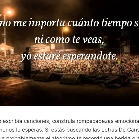
 escribía canciones, construía rompecabezas emocional
menos lo esperas. Si estás buscando las Letras De Can
ue probablemente el algoritmo te recordó una herida o