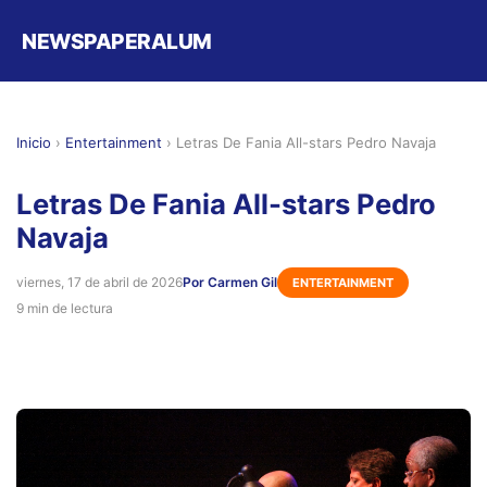
NEWSPAPERALUM
Inicio
›
Entertainment
›
Letras De Fania All-stars Pedro Navaja
Letras De Fania All-stars Pedro
Navaja
viernes, 17 de abril de 2026
Por Carmen Gil
ENTERTAINMENT
9 min de lectura