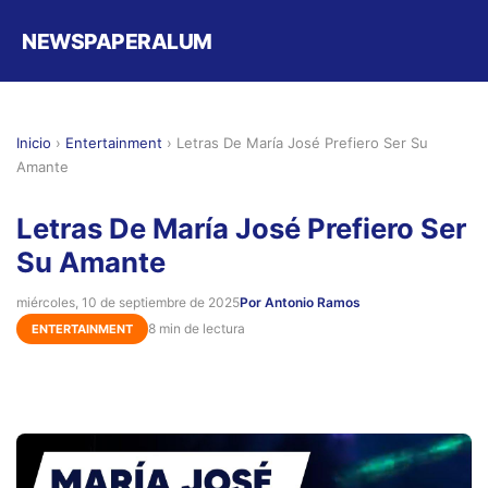
NEWSPAPERALUM
Inicio
›
Entertainment
›
Letras De María José Prefiero Ser Su
Amante
Letras De María José Prefiero Ser
Su Amante
miércoles, 10 de septiembre de 2025
Por Antonio Ramos
8 min de lectura
ENTERTAINMENT