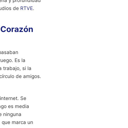
leña y profundidad
tudios de
RTVE
.
a Corazón
 pasaban
ruego. Es la
trabajo, si la
círculo de amigos.
nternet. Se
iago es media
ue ninguna
al que marca un