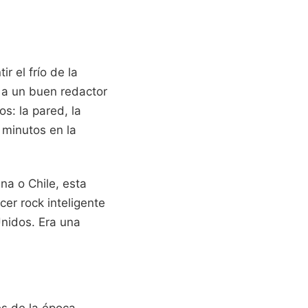
r el frío de la
 a un buen redactor
s: la pared, la
 minutos en la
na o Chile, esta
er rock inteligente
Unidos. Era una
es de la época