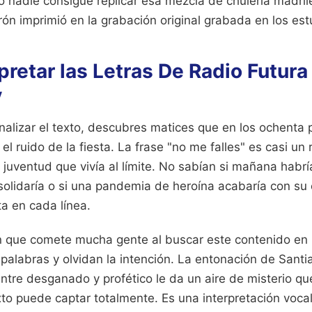
o nadie consigue replicar esa mezcla de chulería madri
rón imprimió en la grabación original grabada en los es
retar las Letras De Radio Futur
y
analizar el texto, descubres matices que en los ochenta
l ruido de la fiesta. La frase "no me falles" es casi un 
juventud que vivía al límite. No sabían si mañana habría 
olidaría o si una pandemia de heroína acabaría con su 
a en cada línea.
 que comete mucha gente al buscar este contenido en i
 palabras y olvidan la intención. La entonación de Sant
ntre desganado y profético le da un aire de misterio q
xto puede captar totalmente. Es una interpretación voc