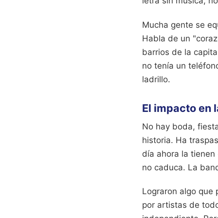
letra sin música, n
Mucha gente se equi
Habla de un "corazó
barrios de la capita
no tenía un teléfon
ladrillo.
El impacto en 
No hay boda, fiest
historia. Ha traspa
día ahora la tienen
no caduca. La band
Lograron algo que 
por artistas de to