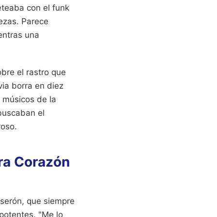
eteaba con el funk
bezas. Parece
entras una
bre el rastro que
via borra en diez
s músicos de la
 buscaban el
roso.
ura Corazón
userón, que siempre
 potentes. "Me lo