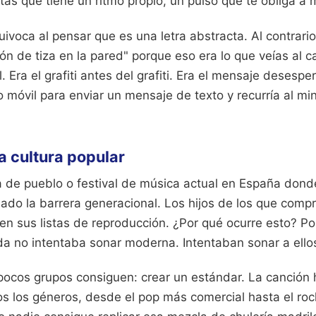
otas que tiene un ritmo propio, un pulso que te obliga a 
voca al pensar que es una letra abstracta. Al contrario.
n de tiza en la pared" porque eso era lo que veías al c
l. Era el grafiti antes del grafiti. Era el mensaje deses
o móvil para enviar un mensaje de texto y recurría al min
la cultura popular
a de pueblo o festival de música actual en España dond
sado la barrera generacional. Los hijos de los que compra
 en sus listas de reproducción. ¿Por qué ocurre esto? P
a no intentaba sonar moderna. Intentaban sonar a ell
pocos grupos consiguen: crear un estándar. La canción 
dos los géneros, desde el pop más comercial hasta el ro