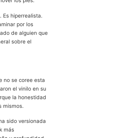
mover los pies.
 Es hiperrealista.
aminar por los
perado de alguien que
eral sobre el
e no se coree esta
ron el vinilo en su
orque la honestidad
os mismos.
ha sido versionada
ck más