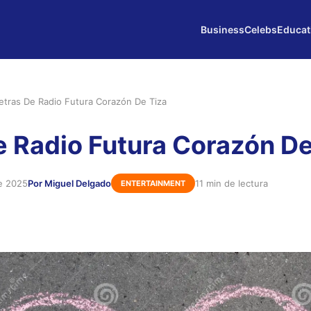
Business
Celebs
Educat
etras De Radio Futura Corazón De Tiza
e Radio Futura Corazón De
de 2025
Por Miguel Delgado
11 min de lectura
ENTERTAINMENT