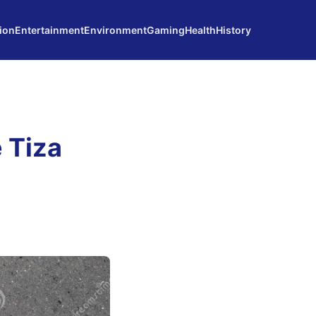
ion
Entertainment
Environment
Gaming
Health
History
 Tiza