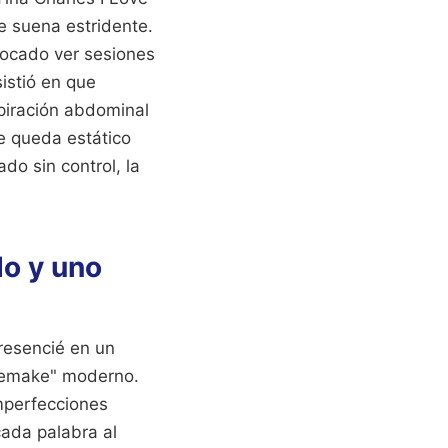
e suena estridente.
tocado ver sesiones
istió en que
spiración abdominal
se queda estático
do sin control, la
do y uno
resencié en un
"remake" moderno.
imperfecciones
ada palabra al