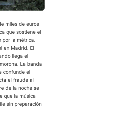
de miles de euros
ica que sostiene el
o por la métrica.
l en Madrid. El
ando llega el
esmorona. La banda
ue confunde el
ta el fraude al
re de la noche se
ee que la música
ile sin preparación