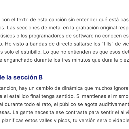
 con el texto de esta canción sin entender qué está pa
os. Las secciones de metal en la grabación original res
 músicos o los programadores de software no conocen es
o. He visto a bandas de directo saltarse los "fills" de v
s solo el estribillo. Lo que no entienden es que esos de
e enganchado durante los tres minutos que dura la piez
de la sección B
 canción, hay un cambio de dinámica que muchos ignora
 el estallido final tenga sentido. Si mantienes el mismo
 durante todo el rato, el público se agota auditivamen
sas. La gente necesita ese contraste para sentir el aliv
o planificas estos valles y picos, tu versión será olvidable