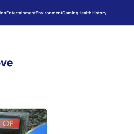
ion
Entertainment
Environment
Gaming
Health
History
ove