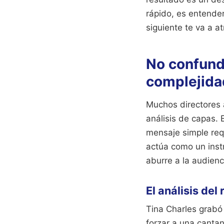
rápido, es entender
siguiente te va a at
No confunda
complejida
Muchos directores a
análisis de capas.
mensaje simple requ
actúa como un inst
aburre a la audienc
El análisis del
Tina Charles grabó 
forzar a una cantan