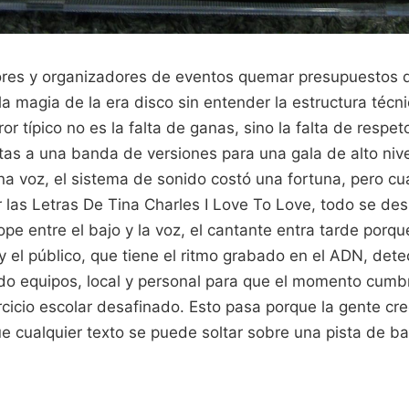
ores y organizadores de eventos quemar presupuestos 
la magia de la era disco sin entender la estructura técn
ror típico no es la falta de ganas, sino la falta de respet
tas a una banda de versiones para una gala de alto nive
a voz, el sistema de sonido costó una fortuna, pero cu
las Letras De Tina Charles I Love To Love, todo se d
ope entre el bajo y la voz, el cantante entra tarde porq
el público, que tiene el ritmo grabado en el ADN, detec
do equipos, local y personal para que el momento cumb
cicio escolar desafinado. Esto pasa porque la gente cr
que cualquier texto se puede soltar sobre una pista de ba