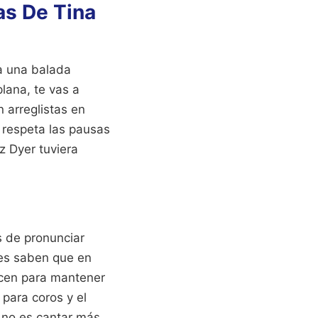
ras De Tina
ra una balada
plana, te vas a
n arreglistas en
 respeta las pausas
z Dyer tuviera
as de pronunciar
les saben que en
ecen para mantener
 para coros y el
n no es cantar más