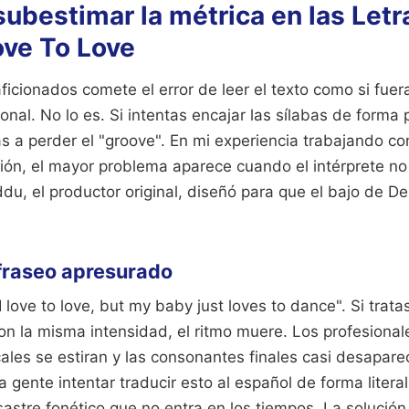
 subestimar la métrica en las Let
ove To Love
ficionados comete el error de leer el texto como si fue
nal. No lo es. Si intentas encajar las sílabas de forma 
as a perder el "groove". En mi experiencia trabajando co
ión, el mayor problema aparece cuando el intérprete no
ddu, el productor original, diseñó para que el bajo de De
fraseo apresurado
I love to love, but my baby just loves to dance". Si trat
n la misma intensidad, el ritmo muere. Los profesiona
cales se estiran y las consonantes finales casi desapar
 a gente intentar traducir esto al español de forma literal
astre fonético que no entra en los tiempos. La solució