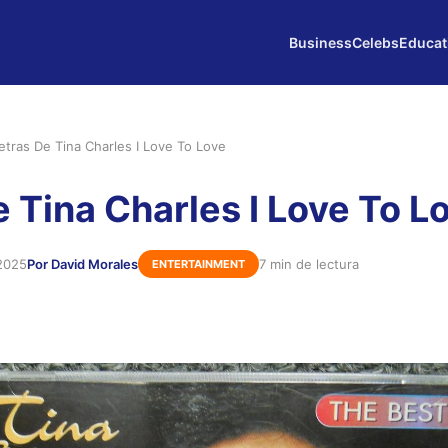
Business
Celebs
Educat
etras De Tina Charles I Love To Love
e Tina Charles I Love To L
2025
Por David Morales
7 min de lectura
ENTERTAINMENT