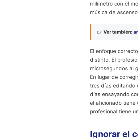
milímetro con el me
música de ascensor
👉
Ver también:
a
El enfoque correcto
distinto. El profesi
microsegundos al go
En lugar de corregi
tres días editando 
días ensayando con 
el aficionado tiene
profesional tiene un
Ignorar el 