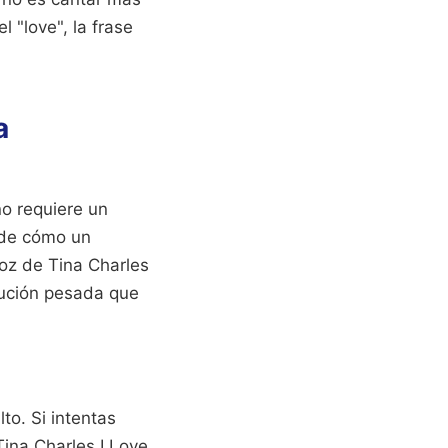
 "love", la frase
a
no requiere un
 de cómo un
voz de Tina Charles
cución pesada que
to. Si intentas
Tina Charles I Love