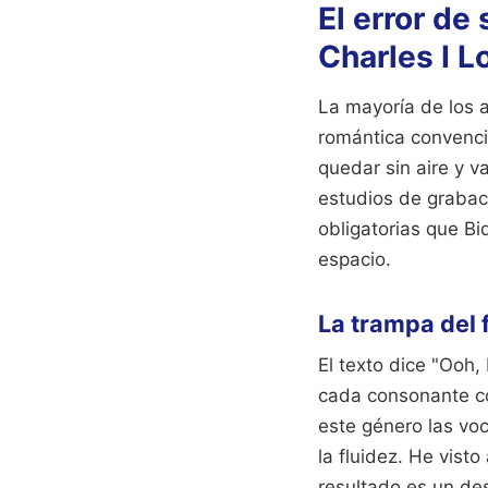
El error de
Charles I L
La mayoría de los a
romántica convencio
quedar sin aire y v
estudios de grabac
obligatorias que Bi
espacio.
La trampa del 
El texto dice "Ooh, 
cada consonante co
este género las vo
la fluidez. He visto
resultado es un des