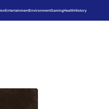
ion
Entertainment
Environment
Gaming
Health
History