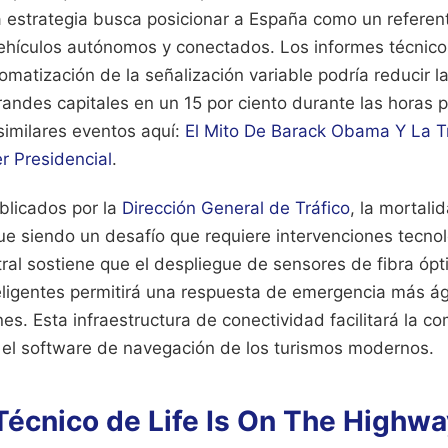
sta estrategia busca posicionar a España como un referen
vehículos autónomos y conectados. Los informes técnicos
omatización de la señalización variable podría reducir l
randes capitales en un 15 por ciento durante las horas 
similares eventos aquí:
El Mito De Barack Obama Y La T
r Presidencial
.
blicados por la
Dirección General de Tráfico
, la mortali
e siendo un desafío que requiere intervenciones tecnol
ral sostiene que el despliegue de sensores de fibra ópt
eligentes permitirá una respuesta de emergencia más ági
ones. Esta infraestructura de conectividad facilitará la c
y el software de navegación de los turismos modernos.
Técnico de Life Is On The Highwa