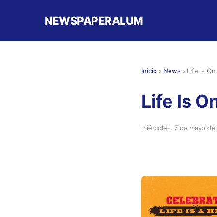
NEWSPAPERALUM
Inicio
›
News
›
Life Is O
Life Is 
miércoles, 7 de mayo de