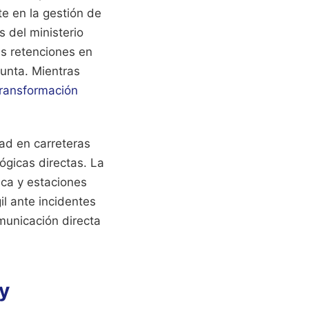
te en la gestión de
 del ministerio
as retenciones en
punta.
Mientras
ransformación
dad en carreteras
ógicas directas. La
ica y estaciones
l ante incidentes
omunicación directa
y