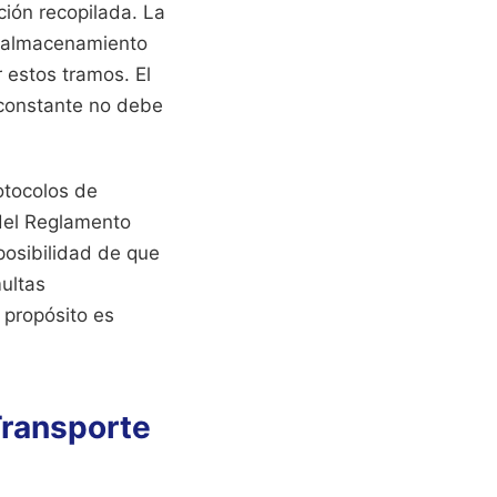
ción recopilada. La
l almacenamiento
r estos tramos. El
a constante no debe
otocolos de
 del Reglamento
posibilidad de que
multas
 propósito es
Transporte