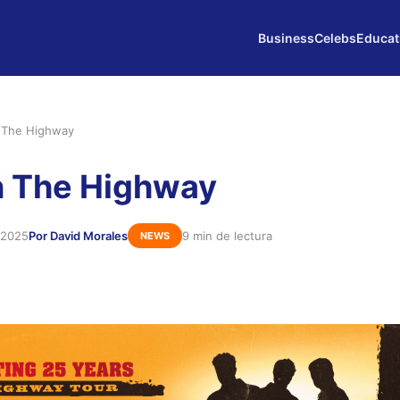
Business
Celebs
Educat
n The Highway
On The Highway
 2025
Por David Morales
9 min de lectura
NEWS