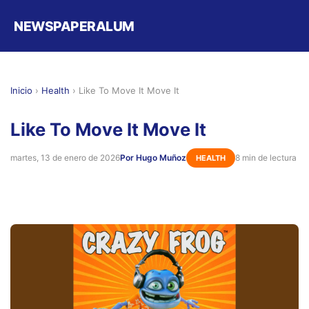
NEWSPAPERALUM
Inicio
›
Health
›
Like To Move It Move It
Like To Move It Move It
martes, 13 de enero de 2026
Por Hugo Muñoz
8 min de lectura
HEALTH