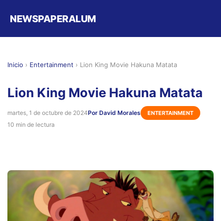
NEWSPAPERALUM
Inicio
›
Entertainment
›
Lion King Movie Hakuna Matata
Lion King Movie Hakuna Matata
martes, 1 de octubre de 2024
Por David Morales
ENTERTAINMENT
10 min de lectura