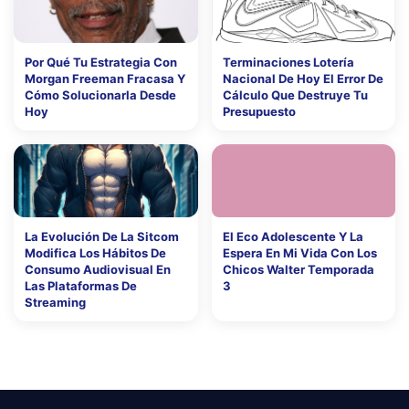
Por Qué Tu Estrategia Con
Terminaciones Lotería
Morgan Freeman Fracasa Y
Nacional De Hoy El Error De
Cómo Solucionarla Desde
Cálculo Que Destruye Tu
Hoy
Presupuesto
La Evolución De La Sitcom
El Eco Adolescente Y La
Modifica Los Hábitos De
Espera En Mi Vida Con Los
Consumo Audiovisual En
Chicos Walter Temporada
Las Plataformas De
3
Streaming