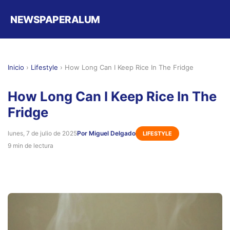
NEWSPAPERALUM
Inicio
›
Lifestyle
›
How Long Can I Keep Rice In The Fridge
How Long Can I Keep Rice In The
Fridge
lunes, 7 de julio de 2025
Por Miguel Delgado
LIFESTYLE
9 min de lectura